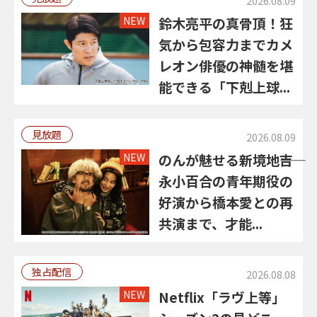
2026.08.09
NEW
鈴木亮平の真骨頂！狂
気から包容力までカメ
レオン俳優の神髄を堪
能できる「下剋上球...
見放題
2026.08.09
NEW
のんが魅せる新境地――吉
永小百合の青年期役の
好演から橋本愛との再
共演まで、才能...
独占配信
2026.08.08
NEW
Netflix「ラヴ上等」