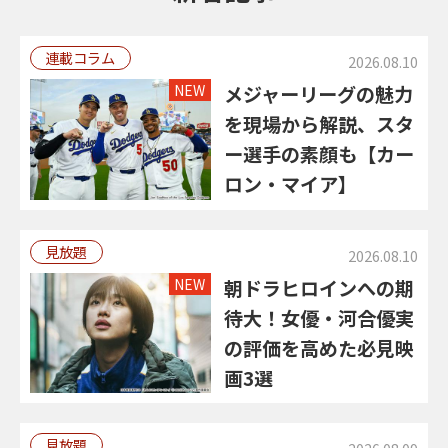
連載コラム
2026.08.10
NEW
メジャーリーグの魅力
を現場から解説、スタ
ー選手の素顔も【カー
ロン・マイア】
見放題
2026.08.10
NEW
朝ドラヒロインへの期
待大！女優・河合優実
の評価を高めた必見映
画3選
見放題