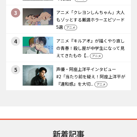
3
アニメ「クレヨンしんちゃん」大人
もゾッとする厳選ホラーエピソード
5選
アニメ
4
アニメ『キルアオ』が描くやり直し
の青春！殺し屋が中学生になって見
えてきたもの【...
アニメ
5
声優・阿座上洋平インタビュー
#2「当たり前を疑え！阿座上洋平が
『違和感』を大切...
アニメ
新着記事