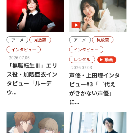
アニメ
見放題
アニメ
見放題
インタビュー
インタビュー
2026.07.06
レンタル
「無職転生Ⅲ」エリ
2026.07.03
ス役・加隈亜衣イン
声優・上田瞳インタ
タビュー「ルーデ
ビュー#3「『代え
ウ...
がきかない声優』
に...