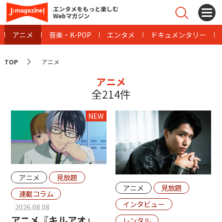
エンタメをもっと楽しむ
Webマガジン
アニメ
音楽・K-POP
エンタメ
ドキュメンタリー
TOP
アニメ
アニメ
全214件
NEW
アニメ
見放題
アニメ
見放題
連載コラム
インタビュー
2026.08.08
アニメ『キルアオ』
レンタル