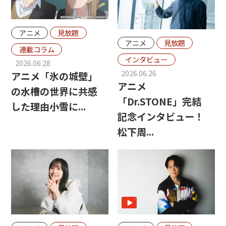
アニメ
見放題
アニメ
見放題
連載コラム
インタビュー
2026.06.28
2026.06.26
アニメ「氷の城壁」
アニメ
の水槽の世界に共感
「Dr.STONE」完結
した理由――小雪に...
記念インタビュー！
松下周...