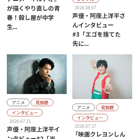
が描くやり直しの青
2026.08.07
声優・阿座上洋平さ
春！殺し屋が中学
んインタビュー
生...
#3「エゴを捨てた
先に...
アニメ
見放題
アニメ
見放題
インタビュー
インタビュー
2026.07.31
2026.07.27
声優・阿座上洋平イ
「映画クレヨンしん
ンタビュー#2「当