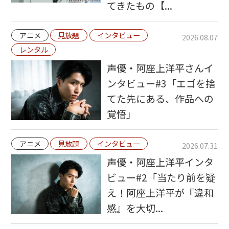
てきたもの【...
アニメ
見放題
インタビュー
2026.08.07
レンタル
声優・阿座上洋平さんイ
ンタビュー#3「エゴを捨
てた先にある、作品への
覚悟」
アニメ
見放題
インタビュー
2026.07.31
声優・阿座上洋平インタ
ビュー#2「当たり前を疑
え！阿座上洋平が『違和
感』を大切...