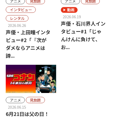
アニメ
見放題
アニメ
見放題
インタビュー
2026.06.19
レンタル
声優・石川界人イン
2026.06.26
タビュー#1「じゃ
声優・上田瞳インタ
んけんに負けて、
ビュー#2「『次が
お...
ダメならアニメは
諦...
アニメ
見放題
2026.06.15
6月21日は父の日！