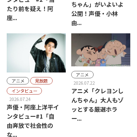
ちゃん」がいよいよ
たり前を疑え！阿
公開！声優・小林
座...
由...
アニメ
アニメ
見放題
2026.07.22
アニメ「クレヨンし
インタビュー
んちゃん」大人もゾ
2026.07.24
声優・阿座上洋平イ
ッとする厳選ホラ
ンタビュー#1「自
ー...
由奔放で社会性の
な...