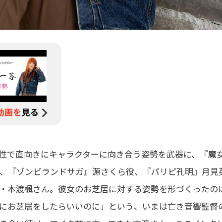
性で直向きにキャラクターに向き合う姿勢を武器に、『魔
、『ゾンビランドサガ』源さくら役、『パリピ孔明』月見
・本渡楓さん。彼女のお芝居に対する姿勢を形づくったの
にお芝居をしたらいいのに」という、いまは亡き音響監督