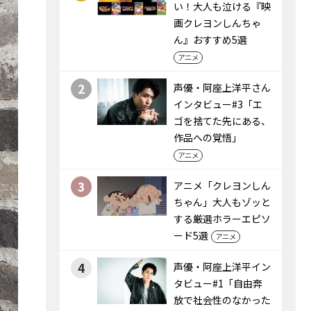
い！大人も泣ける『映
画クレヨンしんちゃ
ん』おすすめ5選
アニメ
2
声優・阿座上洋平さん
インタビュー#3「エ
ゴを捨てた先にある、
作品への覚悟」
アニメ
3
アニメ「クレヨンしん
ちゃん」大人もゾッと
する厳選ホラーエピソ
ード5選
アニメ
4
声優・阿座上洋平イン
タビュー#1「自由奔
放で社会性のなかった