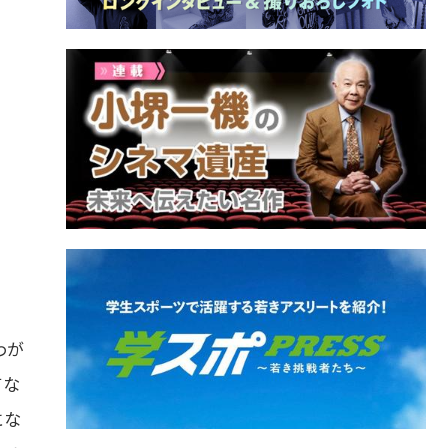
わが
てな
にな