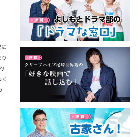
校に
まり
的
っく
う