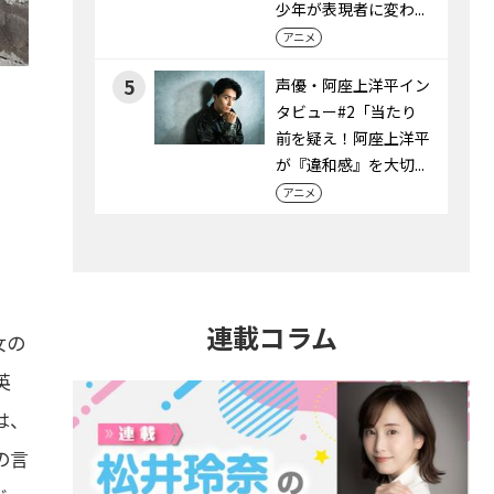
少年が表現者に変わ...
アニメ
5
声優・阿座上洋平イン
タビュー#2「当たり
前を疑え！阿座上洋平
が『違和感』を大切...
アニメ
連載コラム
女の
英
は、
の言