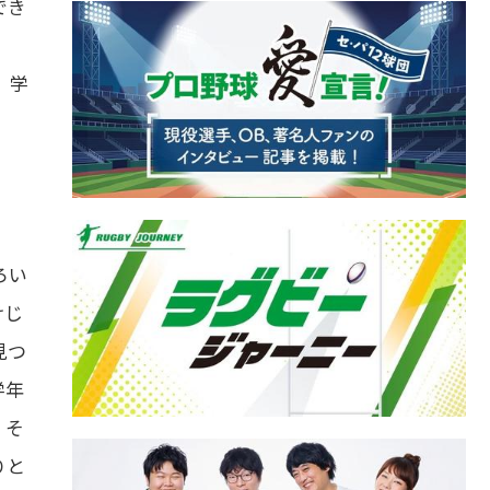
でき
、学
ろい
けじ
見つ
学年
。そ
りと