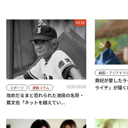
NEW
韓国・アジアドラ
貴妃が愛したラ
2026.08.06
ライチ」が描く前
スポーツ
連載コラム
攻めだるまと恐れられた池田の名将・
蔦文也「ネットを越えてい...