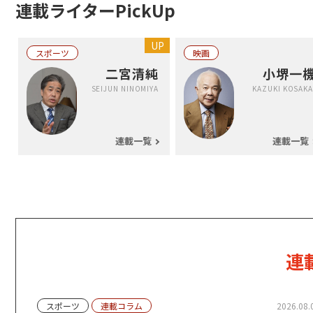
連載ライターPickUp
UP
スポーツ
映画
え
二宮清純
小堺一
SEIJUN NINOMIYA
KAZUKI KOSAKA
連載一覧
連載一覧
連
スポーツ
連載コラム
2026.08.