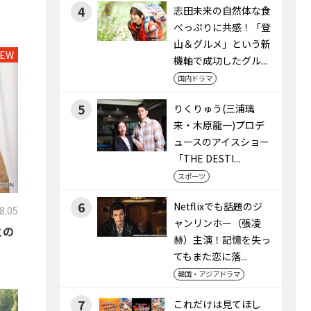
4
志田未来の自然体な食
べっぷりに共感！「登
山＆グルメ」という新
EW
機軸で成功したグル...
国内ドラマ
5
りくりゅう(三浦璃
来・木原龍一)プロデ
ュースのアイスショー
「THE DESTI...
スポーツ
6
Netflixでも話題のジ
8.05
ャンリンホー（張凌
との
赫）主演！記憶を失っ
てもまた恋に落...
韓国・アジアドラマ
7
これだけは見てほし