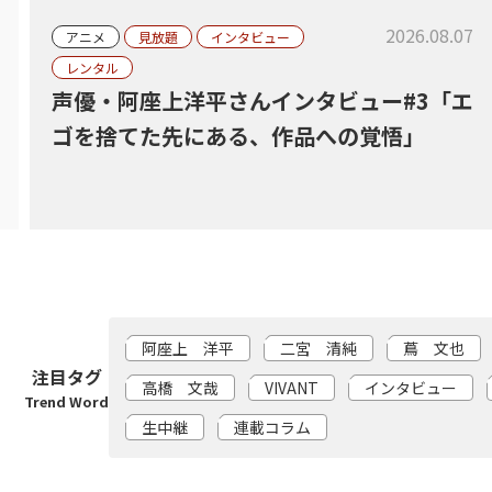
2026.08.07
アニメ
見放題
インタビュー
レンタル
声優・阿座上洋平さんインタビュー#3「エ
ゴを捨てた先にある、作品への覚悟」
阿座上 洋平
二宮 清純
蔦 文也
注目タグ
高橋 文哉
VIVANT
インタビュー
Trend Word
生中継
連載コラム