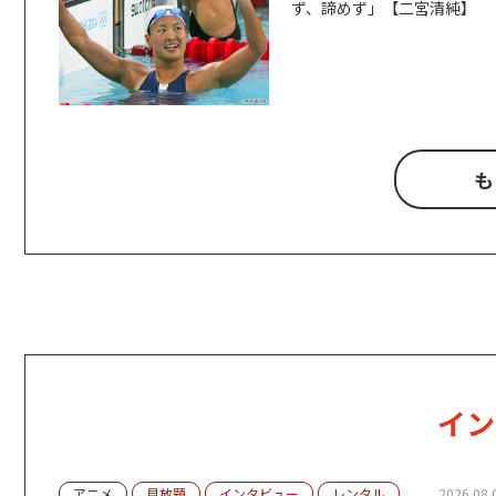
ず、諦めず」【二宮清純】
も
イン
アニメ
見放題
インタビュー
レンタル
2026.08.