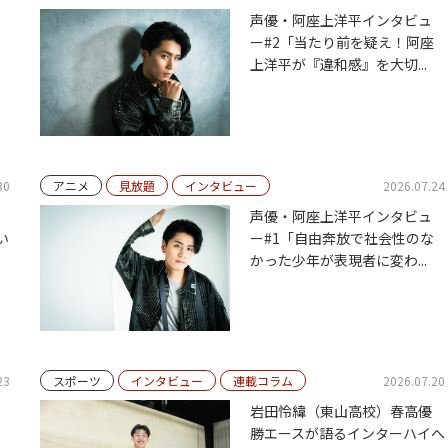
声優・阿座上洋平インタビュ
ー#2「当たり前を疑え！阿座
上洋平が『違和感』を大切...
30
アニメ
見放題
インタビュー
2026.07.24
声優・阿座上洋平インタビュ
い
ー#1「自由奔放で社会性のな
かった少年が表現者に変わ...
23
スポーツ
インタビュー
連載コラム
2026.07.20
岩田怜緯（東山高校）春高優
勝エースが語るインターハイへ