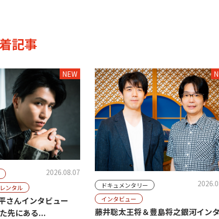
着記事
NEW
N
2026.08.07
2026.0
ドキュメンタリー
レンタル
平さんインタビュー
インタビュー
藤井聡太王将＆豊島将之銀河イン
た先にある...