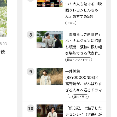
い！大人も泣ける『映
画クレヨンしんちゃ
ん』おすすめ5選
アニメ
8
「素晴らしき新世界」
ホ・ナムジュンに沼落
8.03
ち続出！演技の振り幅
る続
を堪能できる代表作...
韓国・アジアドラマ
9
平井美葉
(BEYOOOOONDS)×
高野洸が、がんばりす
ぎる人々へ送るドラマ
「...
国内ドラマ
10
「顔心記」で魅了した
チョンレイ（丞磊）が