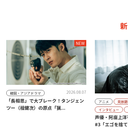
新
NEW
2026.08.07
韓国・アジアドラマ
「長相思」で大ブレーク！タンジェン
アニメ
見放題
ツー（檀健次）の原点「猟...
インタビュー
声優・阿座上洋
#3「エゴを捨て