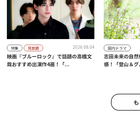
2026.08.04
国内ドラマ
特集
見放題
志田未来の自然
映画『ブルーロック』で話題の高橋文
感！「登山＆グル
哉おすすめ出演作4選！「...
も