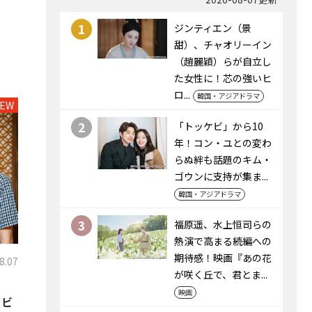
1
ジンティエン（景
甜）、チャオリーイン
（趙麗穎）らが自立し
た女性に！芯の強いヒ
ロ...
韓国・アジアドラマ
EW
2
「トッケビ」から10
年！コン・ユとの変わ
らぬ絆も話題のキム・
ゴウンに支持が集ま...
韓国・アジアドラマ
3
福原遥、水上恒司らの
熱演で高まる続編への
期待感！映画『あの花
8.07
が咲く丘で、君とま...
映画
タビ