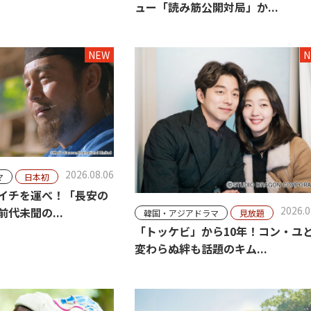
ュー「読み筋公開対局」か...
NEW
N
2026.08.06
マ
日本初
イチを運べ！「長安の
2026.0
代未聞の...
韓国・アジアドラマ
見放題
「トッケビ」から10年！コン・ユ
変わらぬ絆も話題のキム...