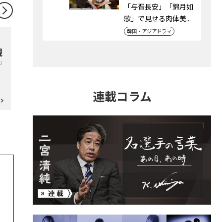
「与晋長安」「錦月如
歌」で見せる肉体美...
韓国・アジアドラマ
韓流
アニメ
観
古家正亨
松井玲
I
MASAYUKI FURUYA
RENA MATS
連載コラム
連載一覧
連載一覧