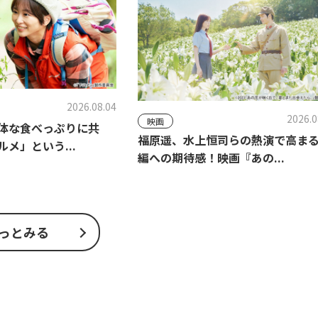
2026.08.04
2026.0
映画
体な食べっぷりに共
福原遥、水上恒司らの熱演で高ま
メ」という...
編への期待感！映画『あの...
っとみる