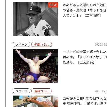
NEW
攻めだるまと恐れられた池田
の名将・蔦文也「ネットを越
えていけ！」【二宮清純】
スポーツ
連載コラム
2026.07.
一世一代の奇策で曙を倒した
舞の海。「すべては予想して
た通り」【二宮清純】
スポーツ
連載コラム
2026.07.
五輪競泳自由形初の日本人女
王 柴田亜衣。「慌てず、焦ら