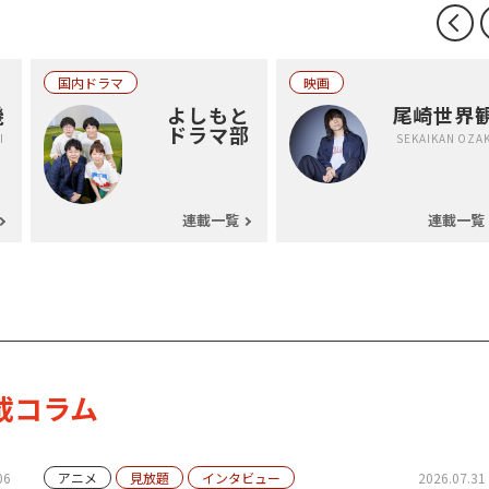
国内ドラマ
映画
機
よしもと
尾崎世界
ドラマ部
I
SEKAIKAN OZAK
連載一覧
連載一覧
載コラム
06
アニメ
見放題
インタビュー
2026.07.31