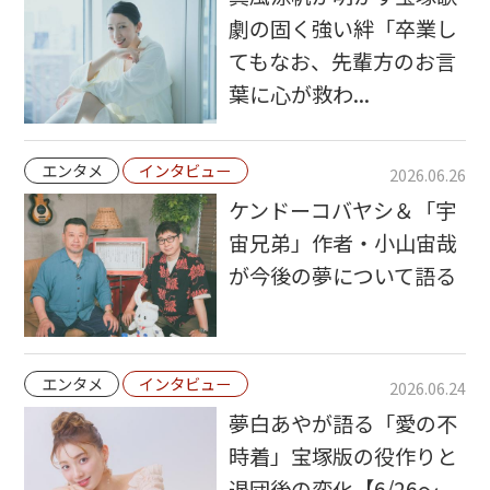
劇の固く強い絆「卒業し
てもなお、先輩方のお言
葉に心が救わ...
エンタメ
インタビュー
2026.06.26
ケンドーコバヤシ＆「宇
宙兄弟」作者・小山宙哉
が今後の夢について語る
エンタメ
インタビュー
2026.06.24
夢白あやが語る「愛の不
時着」宝塚版の役作りと
退団後の変化【6/26～