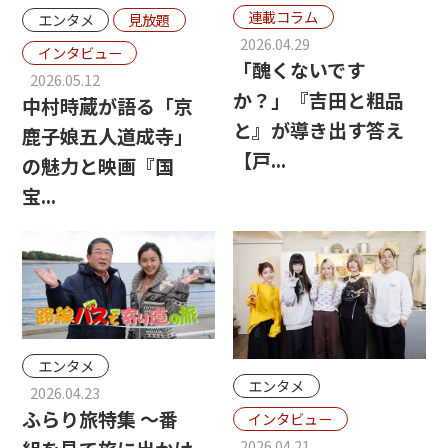
連載コラム
エンタメ
見放題
2026.04.29
インタビュー
「醜くないです
2026.05.12
か？」『吉田と粗品
中村時蔵が語る「京
と』が導き出す答え
鹿子娘五人道成寺」
【戸...
の魅力と映画『国
宝...
エンタメ
エンタメ
2026.04.23
ふらり旅特集 ～番
インタビュー
2026.04.21