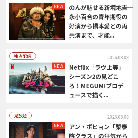
NEW
のんが魅せる新境地――吉
永小百合の青年期役の
好演から橋本愛との再
共演まで、才能...
独占配信
2026.08.08
NEW
Netflix「ラヴ上等」
シーズン2の見どこ
ろ！MEGUMIプロデ
ュースで描く...
見放題
2026.08.08
NEW
アン・ボヒョン「梨泰
院クラス」の狂気から