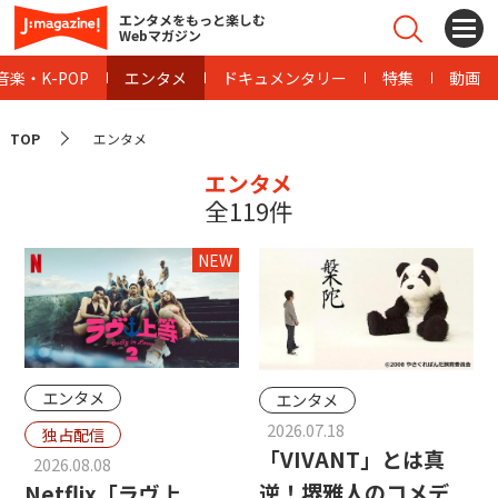
エンタメをもっと楽しむ
Webマガジン
音楽・K-POP
エンタメ
ドキュメンタリー
特集
動画
TOP
エンタメ
エンタメ
全119件
NEW
エンタメ
エンタメ
2026.07.18
独占配信
「VIVANT」とは真
2026.08.08
逆！堺雅人のコメデ
Netflix「ラヴ上