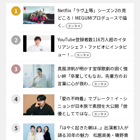
1
Netflix「ラヴ上等」シーズン2の見
どころ！MEGUMIプロデュースで描
く...
エンタメ
2
YouTube登録者数116万人超のイタ
リアンシェフ・ファビオにインタビ
ュー！...
エンタメ
3
真風涼帆が明かす宝塚歌劇の固く強
い絆「卒業してもなお、先輩方のお
言葉に心が救わ...
エンタメ
4
「愛の不時着」でブレーク！イ・シ
ニョンが日本旅で素顔を大公開「俳
優としてではな...
エンタメ
5
『はやく起きた朝は...』出演者3人が
語る30年の魅力 松居直美・磯野貴