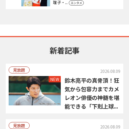
理子・...
エンタメ
新着記事
見放題
2026.08.09
NEW
鈴木亮平の真骨頂！狂
気から包容力までカメ
レオン俳優の神髄を堪
能できる「下剋上球...
見放題
2026.08.09