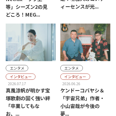
ィーセンスが光...
等」シーズン2の見
どころ！MEG...
エンタメ
エンタメ
インタビュー
インタビュー
2026.07.17
2026.06.26
真風涼帆が明かす宝
ケンドーコバヤシ＆
塚歌劇の固く強い絆
「宇宙兄弟」作者・
「卒業してもな
小山宙哉が今後の
お、...
夢...