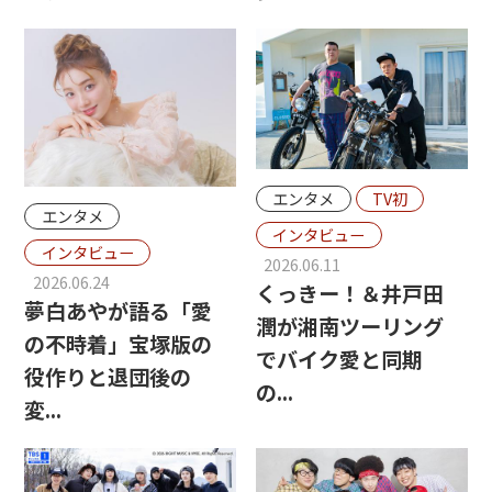
エンタメ
TV初
エンタメ
インタビュー
インタビュー
2026.06.11
2026.06.24
くっきー！＆井戸田
夢白あやが語る「愛
潤が湘南ツーリング
の不時着」宝塚版の
でバイク愛と同期
役作りと退団後の
の...
変...