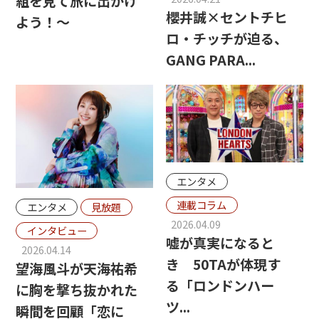
組を見て旅に出かけ
櫻井誠×セントチヒ
よう！～
ロ・チッチが迫る、
GANG PARA...
エンタメ
連載コラム
エンタメ
見放題
2026.04.09
インタビュー
嘘が真実になると
2026.04.14
き 50TAが体現す
望海風斗が天海祐希
る「ロンドンハー
に胸を撃ち抜かれた
ツ...
瞬間を回顧「恋に