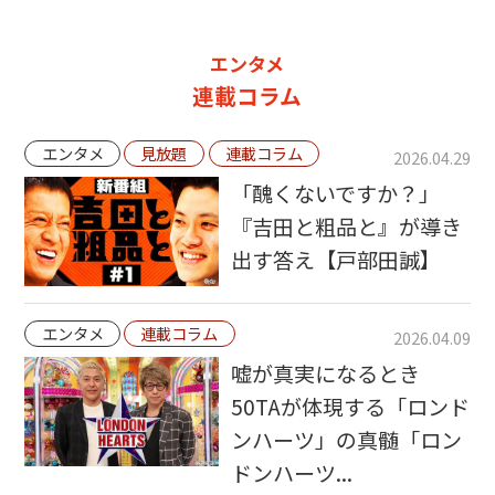
エンタメ
連載コラム
エンタメ
見放題
連載コラム
2026.04.29
「醜くないですか？」
『吉田と粗品と』が導き
出す答え【戸部田誠】
エンタメ
連載コラム
2026.04.09
嘘が真実になるとき
50TAが体現する「ロンド
ンハーツ」の真髄「ロン
ドンハーツ...