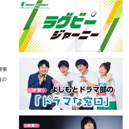
硬筆
彼の