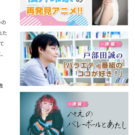
つの
れた
いて
に、
歳
、