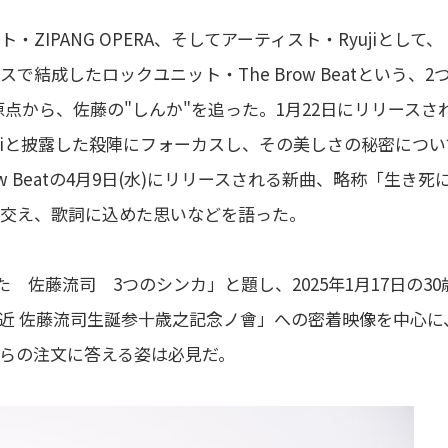
IPANG OPERA、そしてアーティスト・Ryujiとして、
ースで結成したロックユニット・The Brow Beatという、2
点から、佐藤の"しんか"を追った。1月22日にリリースさ
RA」では、spiと披露した殺陣にフォーカスし、その美しさの秘密につ
 Beatの4月9日(水)にリリースされる新曲、略称「生き死
トも交え、歌詞に込めた思いなどを語った。
た 佐藤流司 3つのシンカ」と題し、2025年1月17日の30
近 佐藤流司生誕参十歳之記念ノ會」への密着映像を中心に
らの注文に答える姿は必見だ。