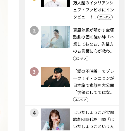
万人超のイタリアンシ
ェフ・ファビオにイン
タビュー！...
エンタメ
2
真風涼帆が明かす宝塚
歌劇の固く強い絆「卒
業してもなお、先輩方
のお言葉に心が救わ...
エンタメ
3
「愛の不時着」でブレ
ーク！イ・シニョンが
日本旅で素顔を大公開
「俳優としてではな...
エンタメ
4
はいだしょうこが宝塚
歌劇団時代を回顧「は
いだしょうこという人