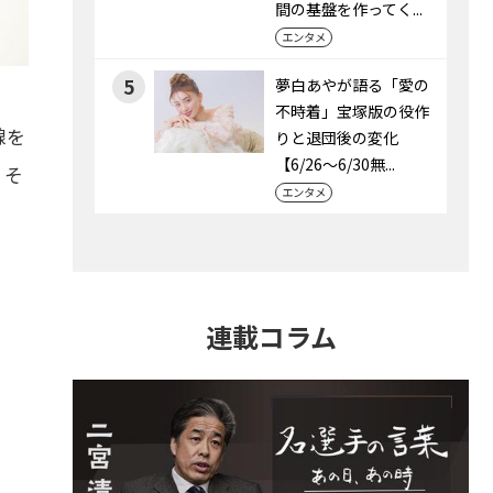
間の基盤を作ってく...
エンタメ
5
夢白あやが語る「愛の
不時着」宝塚版の役作
線を
りと退団後の変化
【6/26～6/30無...
、そ
エンタメ
連載コラム