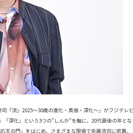
司『流』2025～30歳の進化・真価・深化～」がフジテレ
」「深化」という3つの"しんか"を軸に、20代最後の年とな
台「応天の門」をはじめ、さまざまな現場で佐藤流司に密着。