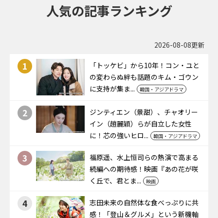
人気の記事ランキング
2026-08-08更新
1
「トッケビ」から10年！コン・ユと
の変わらぬ絆も話題のキム・ゴウン
に支持が集ま...
韓国・アジアドラマ
2
ジンティエン（景甜）、チャオリー
イン（趙麗穎）らが自立した女性
に！芯の強いヒロ...
韓国・アジアドラマ
3
福原遥、水上恒司らの熱演で高まる
続編への期待感！映画『あの花が咲
く丘で、君とま...
映画
4
志田未来の自然体な食べっぷりに共
感！「登山＆グルメ」という新機軸