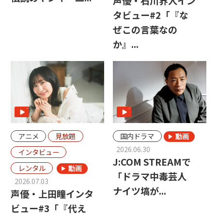
声優・石川界人イン
タビュー#2「『な
ぜこの言葉なの
か』...
アニメ
見放題
国内ドラマ
2026.06.30
インタビュー
J:COM STREAMで
レンタル
「ドラマ中毒芸人
2026.07.03
ナイツ塙が...
声優・上田瞳インタ
ビュー#3「『代え