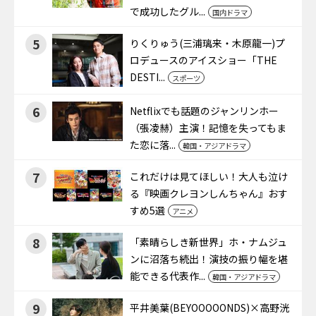
で成功したグル...
国内ドラマ
5
りくりゅう(三浦璃来・木原龍一)プ
ロデュースのアイスショー「THE
DESTI...
スポーツ
6
Netflixでも話題のジャンリンホー
（張凌赫）主演！記憶を失ってもま
た恋に落...
韓国・アジアドラマ
7
これだけは見てほしい！大人も泣け
る『映画クレヨンしんちゃん』おす
すめ5選
アニメ
8
「素晴らしき新世界」ホ・ナムジュ
ンに沼落ち続出！演技の振り幅を堪
能できる代表作...
韓国・アジアドラマ
9
平井美葉(BEYOOOOONDS)×高野洸