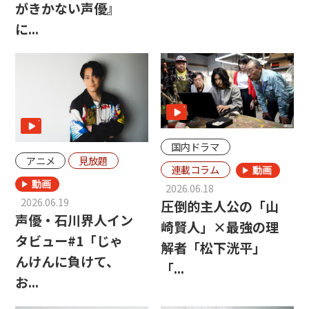
がきかない声優』
に...
国内ドラマ
アニメ
見放題
連載コラム
2026.06.18
2026.06.19
圧倒的主人公の「山
声優・石川界人イン
崎賢人」×最強の理
タビュー#1「じゃ
解者「松下洸平」
んけんに負けて、
「...
お...