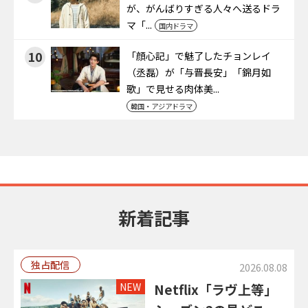
が、がんばりすぎる人々へ送るドラ
マ「...
国内ドラマ
10
「顔心記」で魅了したチョンレイ
（丞磊）が「与晋長安」「錦月如
歌」で見せる肉体美...
韓国・アジアドラマ
新着記事
独占配信
2026.08.08
NEW
Netflix「ラヴ上等」