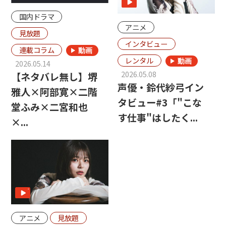
国内ドラマ
アニメ
見放題
インタビュー
連載コラム
レンタル
2026.05.14
2026.05.08
【ネタバレ無し】堺
声優・鈴代紗弓イン
雅人×阿部寛×二階
タビュー#3「"こな
堂ふみ×二宮和也
す仕事"はしたく...
×...
アニメ
見放題