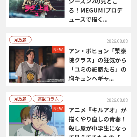
シーズン2の見どこ
ろ！MEGUMIプロデ
ュースで描く...
見放題
2026.08.08
NEW
アン・ボヒョン「梨泰
院クラス」の狂気から
「ユミの細胞たち」の
胸キュンへ――ギャ...
見放題
連載コラム
2026.08.08
NEW
アニメ『キルアオ』が
描くやり直しの青春！
殺し屋が中学生になっ