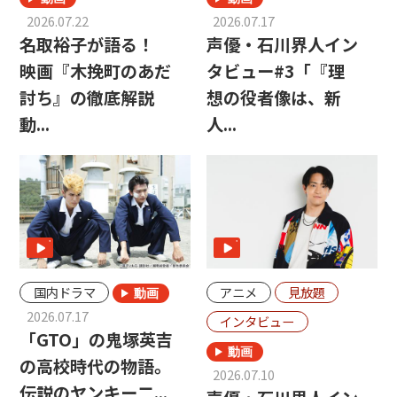
2026.07.22
2026.07.17
名取裕子が語る！
声優・石川界人イン
映画『木挽町のあだ
タビュー#3「『理
討ち』の徹底解説
想の役者像は、新
動...
人...
国内ドラマ
アニメ
見放題
2026.07.17
インタビュー
「GTO」の鬼塚英吉
の高校時代の物語。
2026.07.10
伝説のヤンキー二...