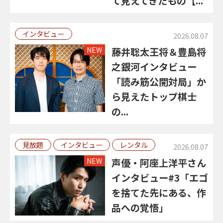
て見えてきたもの【...
インタビュー
2026.08.07
NEW
藤井聡太王将＆豊島将
之銀河インタビュー
「読み筋公開対局」か
ら見えたトップ棋士
の...
見放題
インタビュー
レンタル
2026.08.07
NEW
声優・阿座上洋平さん
インタビュー#3「エゴ
を捨てた先にある、作
品への覚悟」