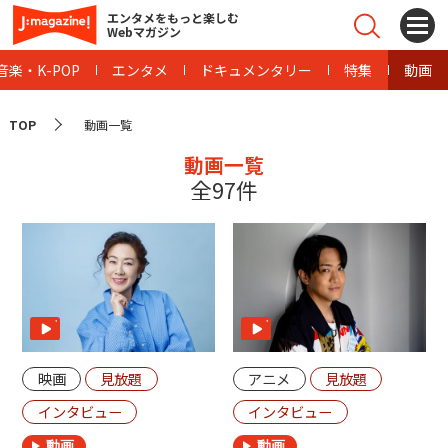
エンタメをもっと楽しむ
Webマガジン
音楽・K-POP
エンタメ
ドキュメンタリー
特集
動画
TOP
動画一覧
動画一覧
全97件
映画
見放題
アニメ
見放題
インタビュー
インタビュー