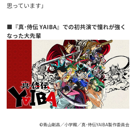
思っています」
■『真･侍伝 YAIBA』での初共演で憧れが強く
なった大先輩
©青山剛昌／小学館／真･侍伝YAIBA製作委員会