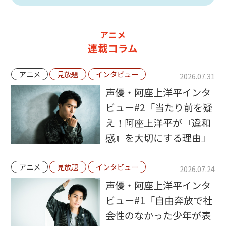
アニメ
連載コラム
アニメ
見放題
インタビュー
2026.07.31
声優・阿座上洋平インタ
ビュー#2「当たり前を疑
え！阿座上洋平が『違和
感』を大切にする理由」
アニメ
見放題
インタビュー
2026.07.24
声優・阿座上洋平インタ
ビュー#1「自由奔放で社
会性のなかった少年が表