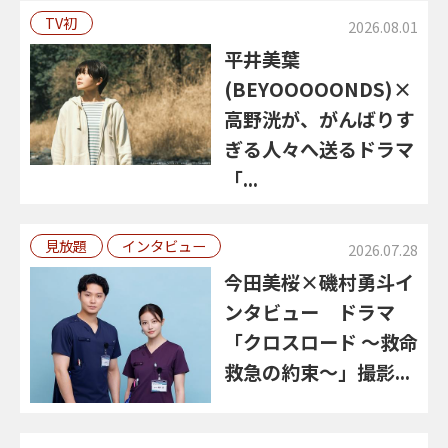
TV初
2026.08.01
平井美葉
(BEYOOOOONDS)×
高野洸が、がんばりす
ぎる人々へ送るドラマ
「...
見放題
インタビュー
2026.07.28
今田美桜×磯村勇斗イ
ンタビュー ドラマ
「クロスロード ～救命
救急の約束～」撮影...