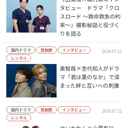
タビュー ドラマ「クロ
スロード ～救命救急の約
束～」撮影秘話と役づく
りを語る
国内ドラマ
見放題
インタビュー
2026.07.22
レンタル
奥智哉×杢代和人がドラ
マ「君は夏のなか」で深
まった絆と互いへの刺激
国内ドラマ
見放題
インタビュー
2026.07.22
レンタル
ゆいかれん×小栗有以