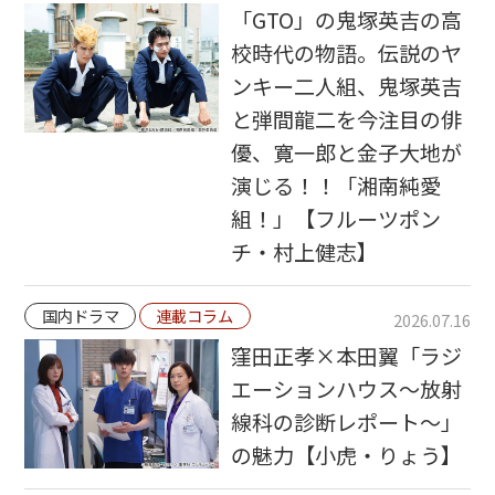
「GTO」の鬼塚英吉の高
校時代の物語。伝説のヤ
ンキー二人組、鬼塚英吉
と弾間龍二を今注目の俳
優、寛一郎と金子大地が
演じる！！「湘南純愛
組！」【フルーツポン
チ・村上健志】
国内ドラマ
連載コラム
2026.07.16
窪田正孝×本田翼「ラジ
エーションハウス〜放射
線科の診断レポート〜」
の魅力【小虎・りょう】