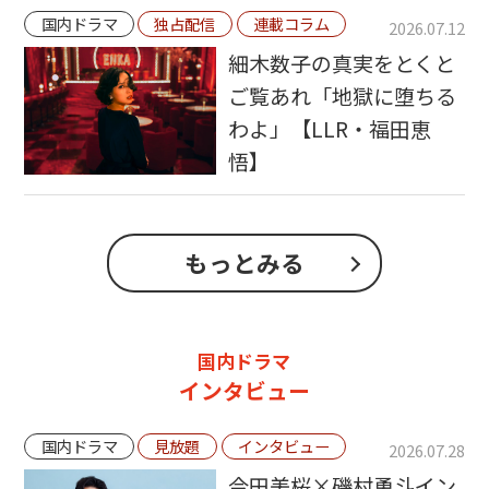
国内ドラマ
独占配信
連載コラム
2026.07.12
細木数子の真実をとくと
ご覧あれ「地獄に堕ちる
わよ」【LLR・福田恵
悟】
もっとみる
国内ドラマ
インタビュー
国内ドラマ
見放題
インタビュー
2026.07.28
今田美桜×磯村勇斗イン