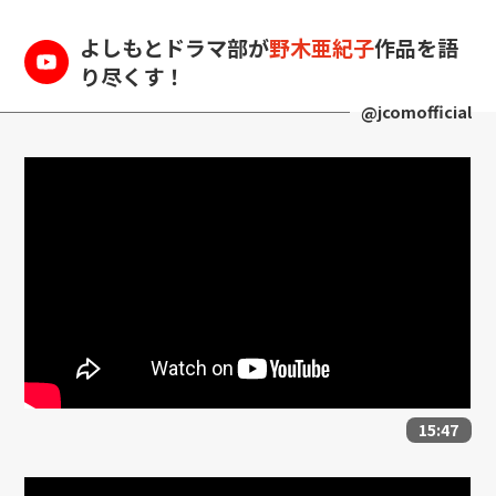
よしもとドラマ部が
野木亜紀子
作品を語
り尽くす！
@jcomofficial
15:47