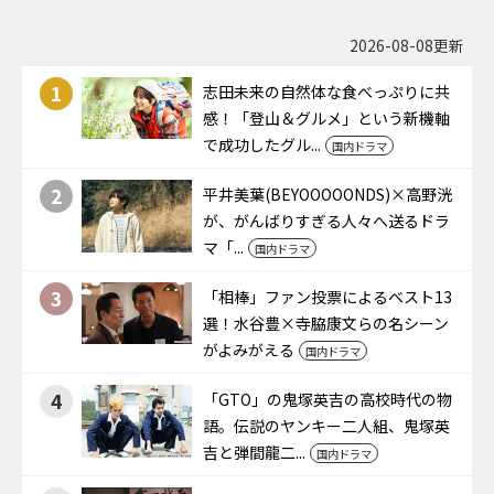
2026-08-08更新
1
志田未来の自然体な食べっぷりに共
感！「登山＆グルメ」という新機軸
で成功したグル...
国内ドラマ
2
平井美葉(BEYOOOOONDS)×高野洸
が、がんばりすぎる人々へ送るドラ
マ「...
国内ドラマ
3
「相棒」ファン投票によるベスト13
選！水谷豊×寺脇康文らの名シーン
がよみがえる
国内ドラマ
4
「GTO」の鬼塚英吉の高校時代の物
語。伝説のヤンキー二人組、鬼塚英
吉と弾間龍二...
国内ドラマ