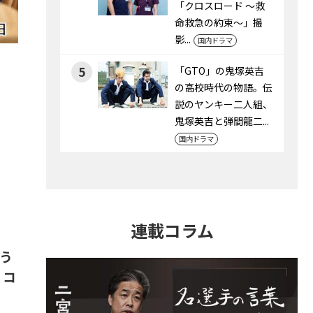
「クロスロード ～救
命救急の約束～」撮
影...
国内ドラマ
5
「GTO」の鬼塚英吉
の高校時代の物語。伝
説のヤンキー二人組、
鬼塚英吉と弾間龍二...
国内ドラマ
連載コラム
いう
 コ