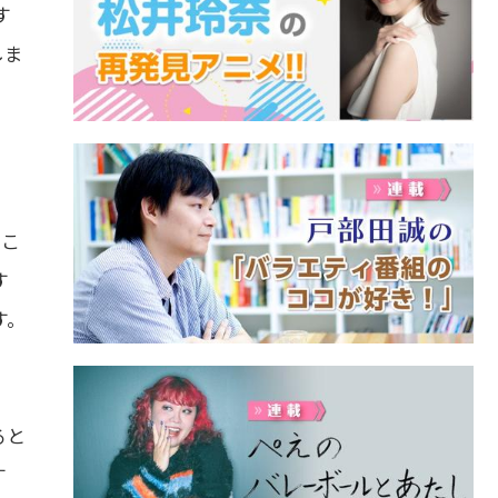
す
しま
？こ
す
す。
ると
す