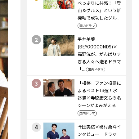
べっぷりに共感！「登
山＆グルメ」という新
機軸で成功したグル...
国内ドラマ
2
平井美葉
(BEYOOOOONDS)×
高野洸が、がんばりす
ぎる人々へ送るドラマ
「...
国内ドラマ
3
「相棒」ファン投票に
よるベスト13選！水
谷豊×寺脇康文らの名
シーンがよみがえる
国内ドラマ
4
今田美桜×磯村勇斗イ
ンタビュー ドラマ