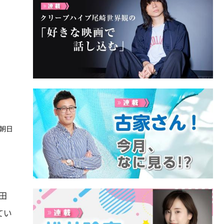
ビ朝日
田
てい