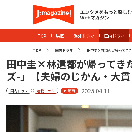
エンタメをもっと楽しむ
Webマガジン
TOP
映画
海外ドラマ
国内ドラマ
TOP
国内ドラマ
田中圭×林遣都が帰ってきた！
田中圭×林遣都が帰ってきた
ズ-」【夫婦のじかん・大貫
2025.04.11
国内ドラマ
連載コラム