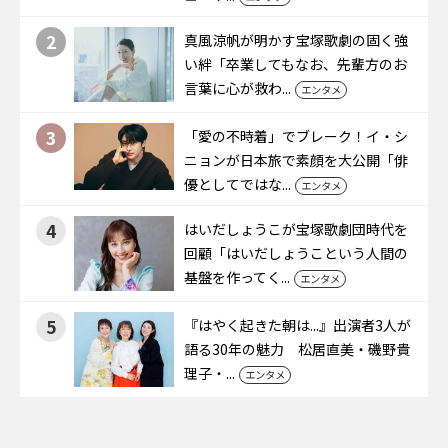
2
真風涼帆が明かす宝塚歌劇の固く強
い絆「卒業してもなお、先輩方のお
言葉に心が救わ...
エンタメ
3
「愛の不時着」でブレーク！イ・シ
ニョンが日本旅で素顔を大公開「俳
優としてではな...
エンタメ
4
はいだしょうこが宝塚歌劇団時代を
回顧「はいだしょうこという人間の
基盤を作ってく...
エンタメ
5
『はやく起きた朝は...』出演者3人が
語る30年の魅力 松居直美・磯野貴
理子・...
エンタメ