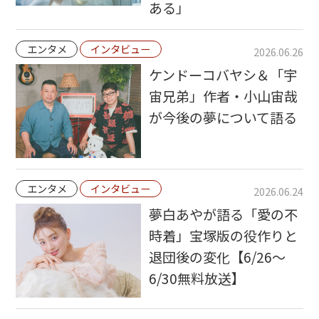
ある」
エンタメ
インタビュー
2026.06.26
ケンドーコバヤシ＆「宇
宙兄弟」作者・小山宙哉
が今後の夢について語る
エンタメ
インタビュー
2026.06.24
夢白あやが語る「愛の不
時着」宝塚版の役作りと
退団後の変化【6/26～
6/30無料放送】