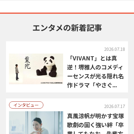
エンタメの新着記事
2026.07.18
「VIVANT」とは真
逆！堺雅人のコメディ
ーセンスが光る隠れ名
作ドラマ「やさぐ...
インタビュー
2026.07.17
真風涼帆が明かす宝塚
歌劇の固く強い絆「卒
業してもなお、先輩方