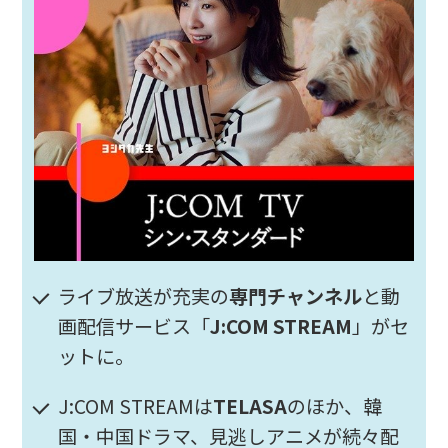
ライブ放送が充実の
専門チャンネル
と動
画配信サービス「
J:COM STREAM
」がセ
ットに。
J:COM STREAMは
TELASA
のほか、韓
国・中国ドラマ、見逃しアニメが続々配