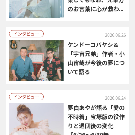
のお言葉に心が救わ...
インタビュー
2026.06.26
ケンドーコバヤシ＆
「宇宙兄弟」作者・小
山宙哉が今後の夢につ
いて語る
インタビュー
2026.06.24
夢白あやが語る「愛の
不時着」宝塚版の役作
りと退団後の変化
【6/26～6/30無...