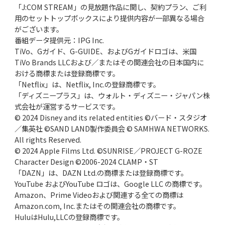
「J:COM STREAM」の見放題作品に関し、契約プラン、ご利
用のセットトップボックスにより提供内容が一部異なる場合
がございます。
番組データ提供元：IPG Inc.
TiVo、Gガイド、G-GUIDE、およびGガイドロゴは、米国
TiVo Brands LLCおよび／またはその関連会社の日本国内に
おける商標または登録商標です。
「Netflix」は、Netflix, Inc.の登録商標です。
「ディズニープラス」は、ウォルト・ディズニー・ジャパン株
式会社が運営するサービスです。
© 2024 Disney and its related entities ©バード・スタジオ
／集英社 ©SAND LAND製作委員会 © SAMHWA NETWORKS.
All rights Reserved.
© 2024 Apple Films Ltd. ©SUNRISE／PROJECT G-ROZE
Character Design ©2006-2024 CLAMP・ST
「DAZN」は、DAZN Ltd.の商標または登録商標です。
YouTube およびYouTube ロゴは、Google LLC の商標です。
Amazon、Prime Videoおよび関連する全ての商標は
Amazon.com, Inc.またはその関連会社の商標です。
HuluはHulu,LLCの登録商標です。