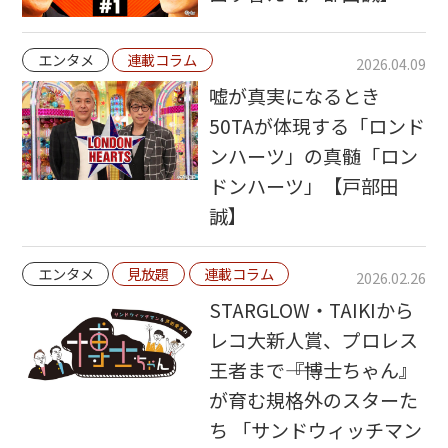
エンタメ
連載コラム
2026.04.09
嘘が真実になるとき
50TAが体現する「ロンド
ンハーツ」の真髄「ロン
ドンハーツ」【戸部田
誠】
エンタメ
見放題
連載コラム
2026.02.26
STARGLOW・TAIKIから
レコ大新人賞、プロレス
王者まで――『博士ちゃん』
が育む規格外のスターた
ち 「サンドウィッチマン