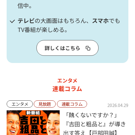
信中。
テレビ
の大画面はもちろん、
スマホ
でも
TV番組が楽しめる。
詳しくはこちら
エンタメ
連載コラム
エンタメ
見放題
連載コラム
2026.04.29
「醜くないですか？」
『吉田と粗品と』が導き
出す答え【戸部田誠】