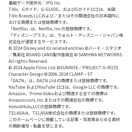
番組データ提供元：IPG Inc.
TiVo、Gガイド、G-GUIDE、およびGガイドロゴは、米国
TiVo Brands LLCおよび／またはその関連会社の日本国内に
おける商標または登録商標です。
「Netflix」は、Netflix, Inc.の登録商標です。
「ディズニープラス」は、ウォルト・ディズニー・ジャパン株
式会社が運営するサービスです。
© 2024 Disney and its related entities ©バード・スタジオ
／集英社 ©SAND LAND製作委員会 © SAMHWA NETWORKS.
All rights Reserved.
© 2024 Apple Films Ltd. ©SUNRISE／PROJECT G-ROZE
Character Design ©2006-2024 CLAMP・ST
「DAZN」は、DAZN Ltd.の商標または登録商標です。
YouTube およびYouTube ロゴは、Google LLC の商標です。
Amazon、Prime Videoおよび関連する全ての商標は
Amazon.com, Inc.またはその関連会社の商標です。
HuluはHulu,LLCの登録商標です。
TELASAは、TELASA株式会社の商標または登録商標です。
このホームページに掲載している記事・写真等あらゆる素材
の無断複写・転載を禁じます。