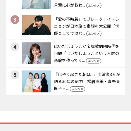
言葉に心が救わ...
エンタメ
3
「愛の不時着」でブレーク！イ・シ
ニョンが日本旅で素顔を大公開「俳
優としてではな...
エンタメ
4
はいだしょうこが宝塚歌劇団時代を
回顧「はいだしょうこという人間の
基盤を作ってく...
エンタメ
5
『はやく起きた朝は...』出演者3人が
語る30年の魅力 松居直美・磯野貴
理子・...
エンタメ