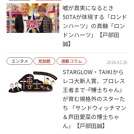
嘘が真実になるとき
50TAが体現する「ロンド
ンハーツ」の真髄「ロン
ドンハーツ」【戸部田
誠】
エンタメ
見放題
連載コラム
2026.02.26
STARGLOW・TAIKIから
レコ大新人賞、プロレス
王者まで――『博士ちゃん』
が育む規格外のスターた
ち 「サンドウィッチマン
＆芦田愛菜の博士ちゃ
ん」【戸部田誠】