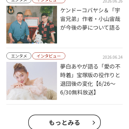
2026.06.26
ケンドーコバヤシ＆「宇
宙兄弟」作者・小山宙哉
が今後の夢について語る
エンタメ
インタビュー
2026.06.24
夢白あやが語る「愛の不
時着」宝塚版の役作りと
退団後の変化【6/26～
6/30無料放送】
もっとみる