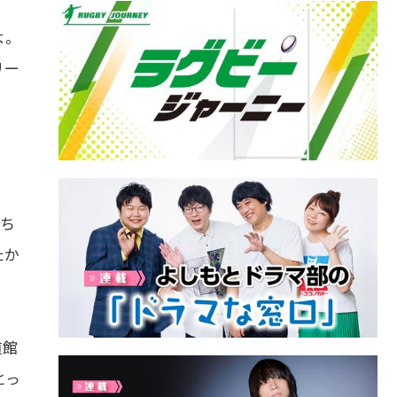
よ。
リー
)ち
たか
道館
とっ