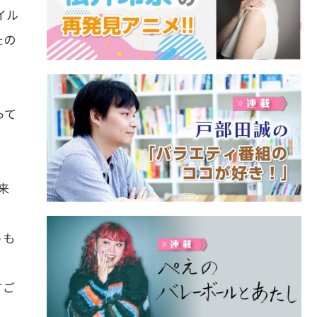
イル
たの
って
来
うも
すご