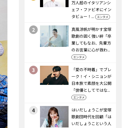
万人超のイタリアンシ
ェフ・ファビオにイン
タビュー！...
エンタメ
2
真風涼帆が明かす宝塚
歌劇の固く強い絆「卒
業してもなお、先輩方
のお言葉に心が救わ...
エンタメ
3
「愛の不時着」でブレ
ーク！イ・シニョンが
日本旅で素顔を大公開
「俳優としてではな...
エンタメ
4
はいだしょうこが宝塚
歌劇団時代を回顧「は
いだしょうこという人