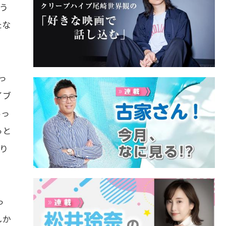
う
たな
っ
イブ
いっ
っと
り
っ
しか