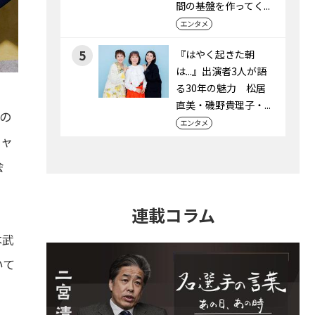
間の基盤を作ってく...
エンタメ
5
『はやく起きた朝
は...』出演者3人が語
る30年の魅力 松居
直美・磯野貴理子・...
級の
エンタメ
チャ
会
連載コラム
本武
いて