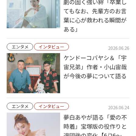
劇の固く強い絆「卒業し
てもなお、先輩方のお言
葉に心が救われる瞬間が
ある」
エンタメ
インタビュー
2026.06.26
ケンドーコバヤシ＆「宇
宙兄弟」作者・小山宙哉
が今後の夢について語る
エンタメ
インタビュー
2026.06.24
夢白あやが語る「愛の不
時着」宝塚版の役作りと
退団後の変化【6/26～