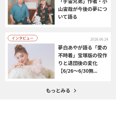
「宇宙兄弟」作者・小
山宙哉が今後の夢につ
いて語る
インタビュー
2026.06.24
夢白あやが語る「愛の
不時着」宝塚版の役作
りと退団後の変化
【6/26～6/30無...
もっとみる