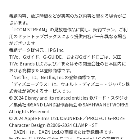
番組内容、放送時間などが実際の放送内容と異なる場合がご
ざいます。
「J:COM STREAM」の見放題作品に関し、契約プラン、ご利
用のセットトップボックスにより提供内容が一部異なる場合
がございます。
番組データ提供元：IPG Inc.
TiVo、Gガイド、G-GUIDE、およびGガイドロゴは、米国
TiVo Brands LLCおよび／またはその関連会社の日本国内に
おける商標または登録商標です。
「Netflix」は、Netflix, Inc.の登録商標です。
「ディズニープラス」は、ウォルト・ディズニー・ジャパン株
式会社が運営するサービスです。
© 2024 Disney and its related entities ©バード・スタジオ
／集英社 ©SAND LAND製作委員会 © SAMHWA NETWORKS.
All rights Reserved.
© 2024 Apple Films Ltd. ©SUNRISE／PROJECT G-ROZE
Character Design ©2006-2024 CLAMP・ST
「DAZN」は、DAZN Ltd.の商標または登録商標です。
YouTube およびYouTube ロゴは、Google LLC の商標です。