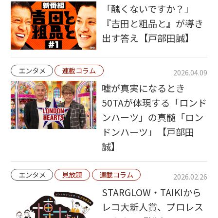
「醜くないですか？」
『吉田と粗品と』が導き
出す答え【戸部田誠】
エンタメ
連載コラム
2026.04.09
嘘が真実になるとき
50TAが体現する「ロンド
ンハーツ」の真髄「ロン
ドンハーツ」【戸部田
誠】
エンタメ
見放題
連載コラム
2026.02.26
STARGLOW・TAIKIから
レコ大新人賞、プロレス