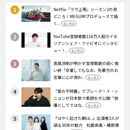
1
Netflix「ラヴ上等」シーズン2の見
どころ！MEGUMIプロデュースで描
く...
エンタメ
2
YouTube登録者数116万人超のイタ
リアンシェフ・ファビオにインタビ
ュー！...
エンタメ
3
真風涼帆が明かす宝塚歌劇の固く強
い絆「卒業してもなお、先輩方のお
言葉に心が救わ...
エンタメ
4
「愛の不時着」でブレーク！イ・シ
ニョンが日本旅で素顔を大公開「俳
優としてではな...
エンタメ
5
『はやく起きた朝は...』出演者3人が
語る30年の魅力 松居直美・磯野貴