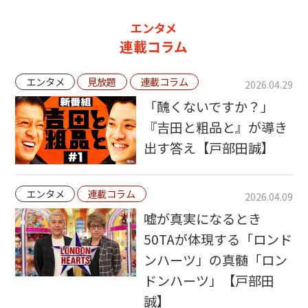
エンタメ
連載コラム
エンタメ
見放題
連載コラム
2026.04.29
「醜くないですか？」
『吉田と粗品と』が導き
出す答え【戸部田誠】
エンタメ
連載コラム
2026.04.09
嘘が真実になるとき
50TAが体現する「ロンド
ンハーツ」の真髄「ロン
ドンハーツ」【戸部田
誠】