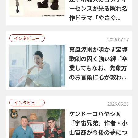
ーセンスが光る隠れ名
作ドラマ「やさぐ...
インタビュー
2026.07.17
真風涼帆が明かす宝塚
歌劇の固く強い絆「卒
業してもなお、先輩方
のお言葉に心が救わ...
インタビュー
2026.06.26
ケンドーコバヤシ＆
「宇宙兄弟」作者・小
山宙哉が今後の夢につ