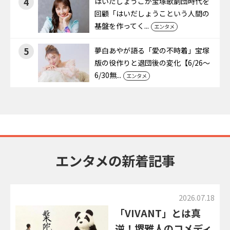
4
はいだしょうこが宝塚歌劇団時代を
回顧「はいだしょうこという人間の
基盤を作ってく...
エンタメ
5
夢白あやが語る「愛の不時着」宝塚
版の役作りと退団後の変化【6/26～
6/30無...
エンタメ
エンタメの新着記事
2026.07.18
「VIVANT」とは真
逆！堺雅人のコメディ