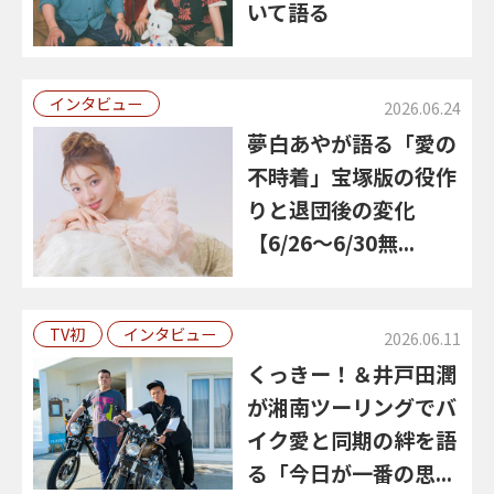
いて語る
インタビュー
2026.06.24
夢白あやが語る「愛の
不時着」宝塚版の役作
りと退団後の変化
【6/26～6/30無...
TV初
インタビュー
2026.06.11
くっきー！＆井戸田潤
が湘南ツーリングでバ
イク愛と同期の絆を語
る「今日が一番の思...