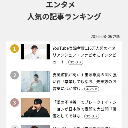
エンタメ
人気の記事ランキング
2026-08-06更新
1
YouTube登録者数116万人超のイタ
リアンシェフ・ファビオにインタビ
ュー！...
エンタメ
2
真風涼帆が明かす宝塚歌劇の固く強
い絆「卒業してもなお、先輩方のお
言葉に心が救わ...
エンタメ
3
「愛の不時着」でブレーク！イ・シ
ニョンが日本旅で素顔を大公開「俳
優としてではな...
エンタメ