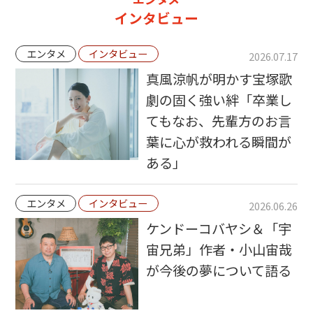
インタビュー
エンタメ
インタビュー
2026.07.17
真風涼帆が明かす宝塚歌
劇の固く強い絆「卒業し
てもなお、先輩方のお言
葉に心が救われる瞬間が
ある」
エンタメ
インタビュー
2026.06.26
ケンドーコバヤシ＆「宇
宙兄弟」作者・小山宙哉
が今後の夢について語る