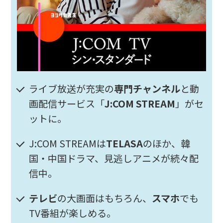
ライブ放送が充実の
専門チャンネル
と動
画配信サービス「
J:COM STREAM
」がセ
ットに。
J:COM STREAMは
TELASA
のほか、韓
国・中国ドラマ、見逃しアニメが続々配
信中。
テレビ
の大画面はもちろん、
スマホ
でも
TV番組が楽しめる。