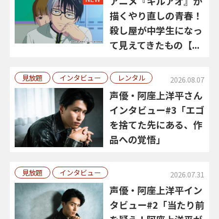
アニメ『キルアオ』が
描くやり直しの青春！
殺し屋が中学生になっ
て見えてきたもの【...
見放題
インタビュー
レンタル
2026.08.07
声優・阿座上洋平さん
インタビュー#3「エゴ
を捨てた先にある、作
品への覚悟」
見放題
インタビュー
2026.07.31
声優・阿座上洋平イン
タビュー#2「当たり前