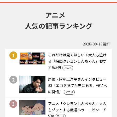
アニメ
人気の記事ランキング
2026-08-10更新
1
これだけは見てほしい！大人も泣け
る『映画クレヨンしんちゃん』おす
すめ5選
アニメ
2
声優・阿座上洋平さんインタビュー
#3「エゴを捨てた先にある、作品へ
の覚悟」
アニメ
3
アニメ「クレヨンしんちゃん」大人
もゾッとする厳選ホラーエピソード
5選
アニメ