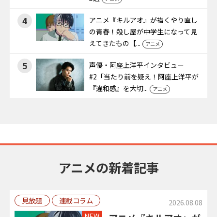
4
アニメ『キルアオ』が描くやり直し
の青春！殺し屋が中学生になって見
えてきたもの【...
アニメ
5
声優・阿座上洋平インタビュー
#2「当たり前を疑え！阿座上洋平が
『違和感』を大切...
アニメ
アニメの新着記事
見放題
連載コラム
2026.08.08
NEW