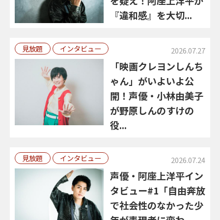
を疑え！阿座上洋平が
『違和感』を大切...
見放題
インタビュー
2026.07.27
「映画クレヨンしんち
ゃん」がいよいよ公
開！声優・小林由美子
が野原しんのすけの
役...
見放題
インタビュー
2026.07.24
声優・阿座上洋平イン
タビュー#1「自由奔放
で社会性のなかった少
年が表現者に変わ...