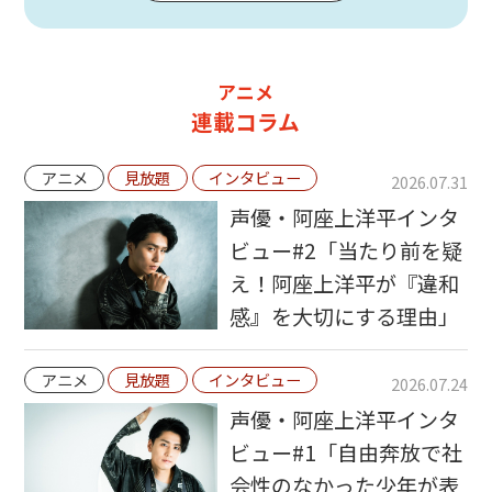
アニメ
連載コラム
アニメ
見放題
インタビュー
2026.07.31
声優・阿座上洋平インタ
ビュー#2「当たり前を疑
え！阿座上洋平が『違和
感』を大切にする理由」
アニメ
見放題
インタビュー
2026.07.24
声優・阿座上洋平インタ
ビュー#1「自由奔放で社
会性のなかった少年が表