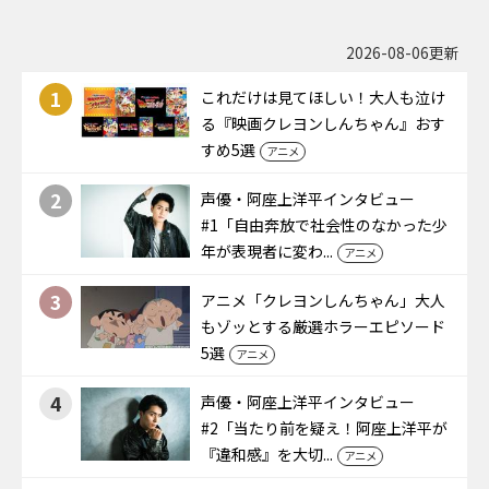
2026-08-06更新
1
これだけは見てほしい！大人も泣け
る『映画クレヨンしんちゃん』おす
すめ5選
アニメ
2
声優・阿座上洋平インタビュー
#1「自由奔放で社会性のなかった少
年が表現者に変わ...
アニメ
3
アニメ「クレヨンしんちゃん」大人
もゾッとする厳選ホラーエピソード
5選
アニメ
4
声優・阿座上洋平インタビュー
#2「当たり前を疑え！阿座上洋平が
『違和感』を大切...
アニメ