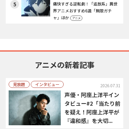
5
痛快すぎる逆転劇！「追放系」異世
界アニメおすすめ6選「無限ガチ
ャ」ほか
アニメ
アニメの新着記事
見放題
インタビュー
2026.07.31
声優・阿座上洋平イン
タビュー#2「当たり前
を疑え！阿座上洋平が
『違和感』を大切...