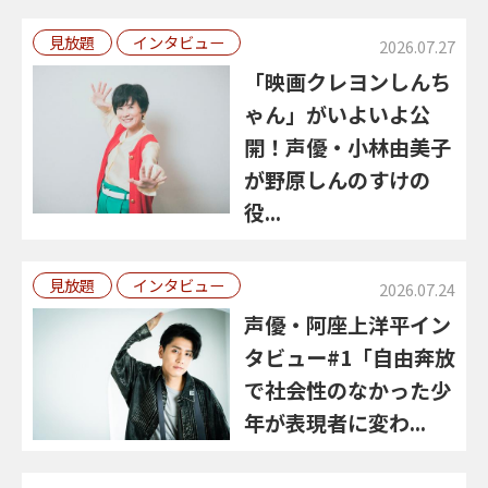
見放題
インタビュー
2026.07.27
「映画クレヨンしんち
ゃん」がいよいよ公
開！声優・小林由美子
が野原しんのすけの
役...
見放題
インタビュー
2026.07.24
声優・阿座上洋平イン
タビュー#1「自由奔放
で社会性のなかった少
年が表現者に変わ...