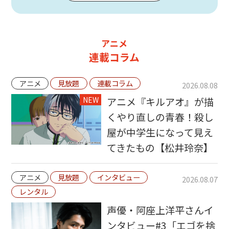
アニメ
連載コラム
アニメ
見放題
連載コラム
2026.08.08
NEW
アニメ『キルアオ』が描
くやり直しの青春！殺し
屋が中学生になって見え
てきたもの【松井玲奈】
アニメ
見放題
インタビュー
2026.08.07
レンタル
声優・阿座上洋平さんイ
ンタビュー#3「エゴを捨