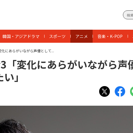
韓国・アジアドラマ
スポーツ
アニメ
音楽・K-POP
化にあらがいながら声優として...
#3「変化にあらがいながら声
たい」