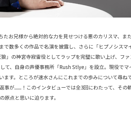
ちたお兄様から絶対的な力を見せつける悪のカリスマ、ま
まで数多くの作品で名演を披露し、さらに「ヒプノシスマ
天狼」の神宮寺寂雷役としてラップを完璧に歌い上げ、ファ
て、自身の声優事務所「Rush Stlye」を設立。現役でマ
います。ところが速水さんにこれまでの歩みについて尋ね
が......！このインタビューでは全3回にわたって、その
の原点と思いに迫ります。