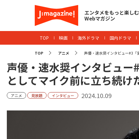
エンタメをもっと楽しむ
Webマガジン
TOP
映画
海外ドラマ
国内ドラマ
TOP
アニメ
声優・速水奨インタビュー#3「変
声優・速水奨インタビュー
としてマイク前に立ち続け
2024.10.09
アニメ
見放題
インタビュー