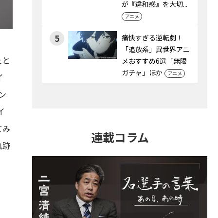
が『違和感』を大切...
アニメ
5
痛快すぎる逆転劇！
「追放系」異世界アニ
たと
メおすすめ6選「無限
ガチャ」ほか
アニメ
イ
ン
イ
てみ
連載コラム
軌跡