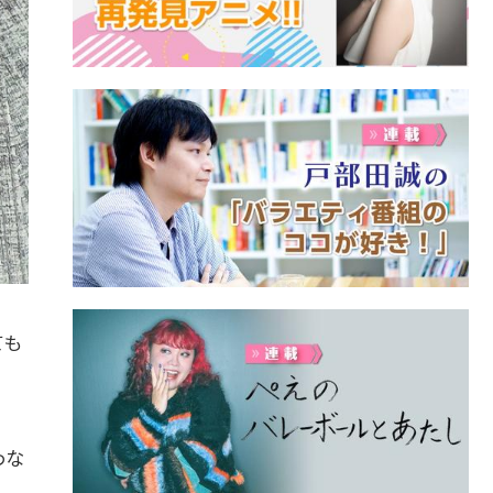
ても
わな