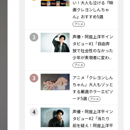
い！大人も泣ける『映
画クレヨンしんちゃ
ん』おすすめ5選
アニメ
2
声優・阿座上洋平イン
タビュー#1「自由奔
放で社会性のなかった
少年が表現者に変わ...
アニメ
3
アニメ「クレヨンしん
ちゃん」大人もゾッと
する厳選ホラーエピソ
ード5選
アニメ
4
声優・阿座上洋平イン
タビュー#2「当たり
前を疑え！阿座上洋平