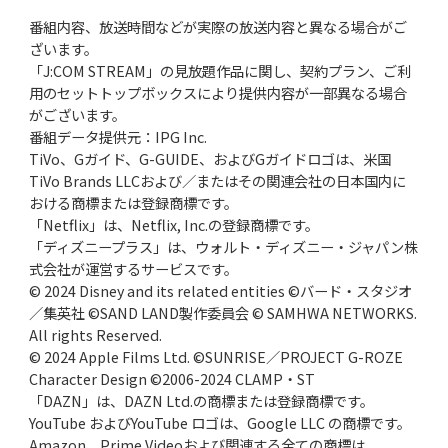
番組内容、放送時間などが実際の放送内容と異なる場合がご
ざいます。
「J:COM STREAM」の見放題作品に関し、契約プラン、ご利
用のセットトップボックスにより提供内容が一部異なる場合
がございます。
番組データ提供元：IPG Inc.
TiVo、Gガイド、G-GUIDE、およびGガイドロゴは、米国
TiVo Brands LLCおよび／またはその関連会社の日本国内に
おける商標または登録商標です。
「Netflix」は、Netflix, Inc.の登録商標です。
「ディズニープラス」は、ウォルト・ディズニー・ジャパン株
式会社が運営するサービスです。
© 2024 Disney and its related entities ©バード・スタジオ
／集英社 ©SAND LAND製作委員会 © SAMHWA NETWORKS.
All rights Reserved.
© 2024 Apple Films Ltd. ©SUNRISE／PROJECT G-ROZE
Character Design ©2006-2024 CLAMP・ST
「DAZN」は、DAZN Ltd.の商標または登録商標です。
YouTube およびYouTube ロゴは、Google LLC の商標です。
Amazon、Prime Videoおよび関連する全ての商標は