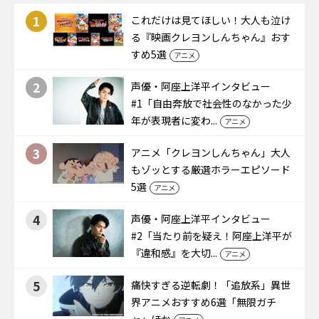
1
これだけは見てほしい！大人も泣け
る『映画クレヨンしんちゃん』おす
すめ5選
アニメ
2
声優・阿座上洋平インタビュー
#1「自由奔放で社会性のなかった少
年が表現者に変わ...
アニメ
3
アニメ「クレヨンしんちゃん」大人
もゾッとする厳選ホラーエピソード
5選
アニメ
4
声優・阿座上洋平インタビュー
#2「当たり前を疑え！阿座上洋平が
『違和感』を大切...
アニメ
5
痛快すぎる逆転劇！「追放系」異世
界アニメおすすめ6選「無限ガチ