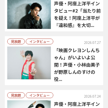
声優・阿座上洋平イン
タビュー#2「当たり前
を疑え！阿座上洋平が
『違和感』を大切...
見放題
インタビュー
2026.07.27
「映画クレヨンしんち
ゃん」がいよいよ公
開！声優・小林由美子
が野原しんのすけの
役...
見放題
インタビュー
2026.07.24
声優・阿座上洋平イン