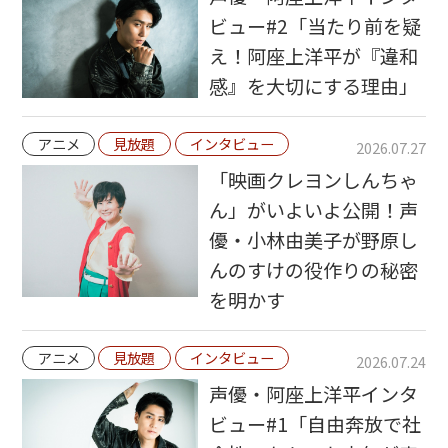
ビュー#2「当たり前を疑
え！阿座上洋平が『違和
感』を大切にする理由」
アニメ
見放題
インタビュー
2026.07.27
「映画クレヨンしんちゃ
ん」がいよいよ公開！声
優・小林由美子が野原し
んのすけの役作りの秘密
を明かす
アニメ
見放題
インタビュー
2026.07.24
声優・阿座上洋平インタ
ビュー#1「自由奔放で社