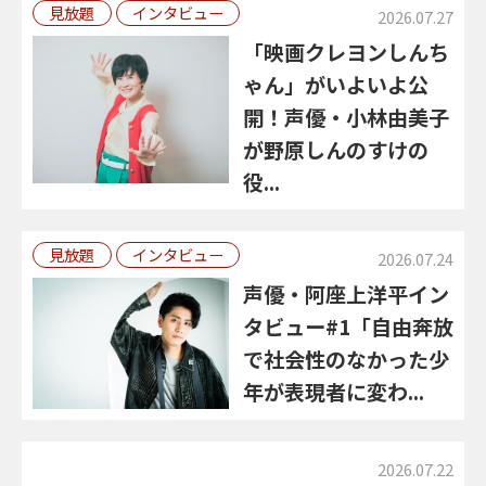
見放題
インタビュー
2026.07.27
「映画クレヨンしんち
ゃん」がいよいよ公
開！声優・小林由美子
が野原しんのすけの
役...
見放題
インタビュー
2026.07.24
声優・阿座上洋平イン
タビュー#1「自由奔放
で社会性のなかった少
年が表現者に変わ...
2026.07.22