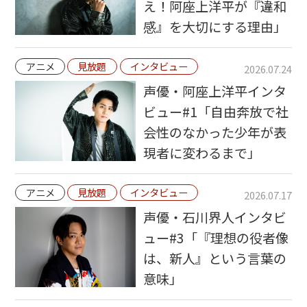
え！阿座上洋平が『違和
感』を大切にする理由」
アニメ
見放題
インタビュー
2026.07.24
声優・阿座上洋平インタ
ビュー#1「自由奔放で社
会性のなかった少年が表
現者に変わるまで」
アニメ
見放題
インタビュー
2026.07.17
声優・石川界人インタビ
ュー#3「『理想の役者像
は、新人』という言葉の
意味」