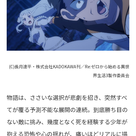
(C)長月達平・株式会社KADOKAWA刊／Re:ゼロから始める異世
界生活3製作委員会
物語は、ささいな選択が悲劇を招き、突然すべ
てが覆る予測不能な展開の連続。到底勝ち目の
ない敵に挑み、幾度となく死を経験する少年が
抱える恐怖や心の揺れが、痛いほどリアルに描