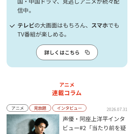
国・中国ドラマ、見逃しアニメが続々配
信中。
テレビ
の大画面はもちろん、
スマホ
でも
TV番組が楽しめる。
詳しくはこちら
アニメ
連載コラム
アニメ
見放題
インタビュー
2026.07.31
声優・阿座上洋平インタ
ビュー#2「当たり前を疑