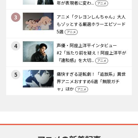
年が表現者に変わ...
アニメ
3
アニメ「クレヨンしんちゃん」大人
もゾッとする厳選ホラーエピソード
5選
アニメ
4
声優・阿座上洋平インタビュー
#2「当たり前を疑え！阿座上洋平が
『違和感』を大切...
アニメ
5
痛快すぎる逆転劇！「追放系」異世
界アニメおすすめ6選「無限ガチ
ャ」ほか
アニメ