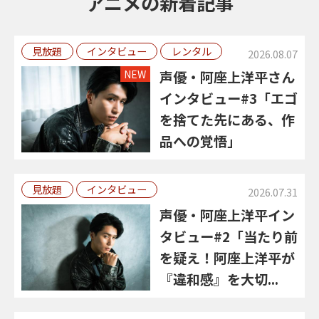
アニメの新着記事
見放題
インタビュー
レンタル
2026.08.07
NEW
声優・阿座上洋平さん
インタビュー#3「エゴ
を捨てた先にある、作
品への覚悟」
見放題
インタビュー
2026.07.31
声優・阿座上洋平イン
タビュー#2「当たり前
を疑え！阿座上洋平が
『違和感』を大切...