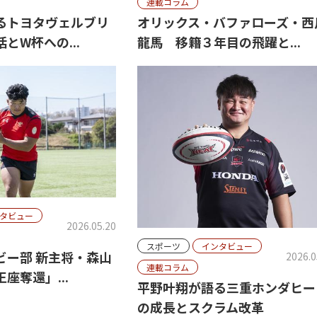
連載コラム
るトヨタヴェルブリ
オリックス・バファローズ・西
とW杯への...
龍馬 移籍３年目の飛躍と...
タビュー
2026.05.20
スポーツ
インタビュー
ビー部 新主将・森山
2026.0
連載コラム
座奪還」...
平野叶翔が語る三重ホンダヒー
の成長とスクラム改革