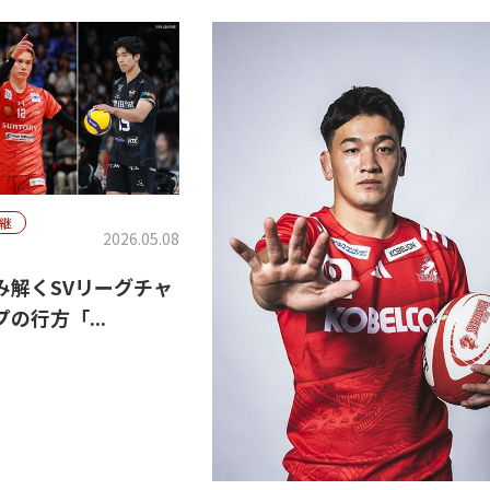
継
2026.05.08
み解くSVリーグチャ
の行方「...