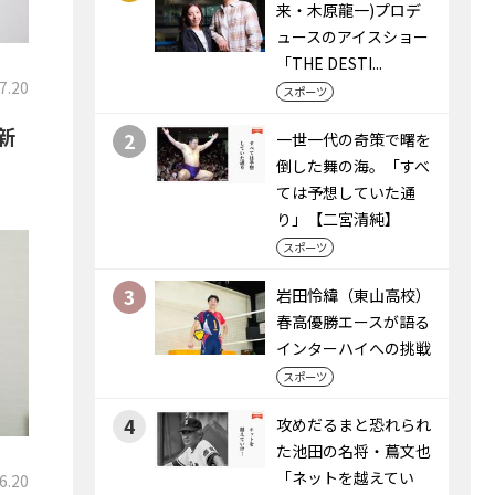
来・木原龍一)プロデ
ュースのアイスショー
「THE DESTI...
7.20
スポーツ
新
2
一世一代の奇策で曙を
倒した舞の海。「すべ
ては予想していた通
り」【二宮清純】
スポーツ
3
岩田怜緯（東山高校）
春高優勝エースが語る
インターハイへの挑戦
スポーツ
4
攻めだるまと恐れられ
た池田の名将・蔦文也
「ネットを越えてい
6.20