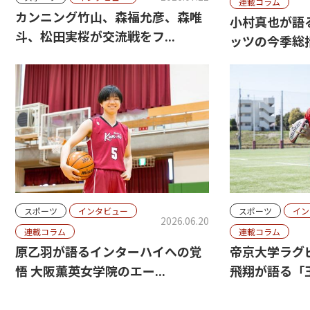
連載コラム
カンニング竹山、森福允彦、森唯
小村真也が語
斗、松田実桜が交流戦をフ...
ッツの今季総括
スポーツ
インタビュー
スポーツ
イン
2026.06.20
連載コラム
連載コラム
原乙羽が語るインターハイへの覚
帝京大学ラグ
悟 大阪薫英女学院のエー...
飛翔が語る「王