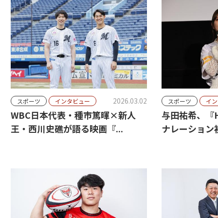
2026.03.02
スポーツ
インタビュー
スポーツ
イン
WBC日本代表・種市篤暉×新人
与田祐希、『HA
王・西川史礁が語る映画『...
ナレーション初.