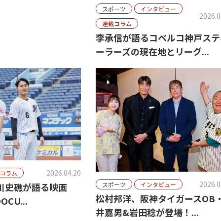
スポーツ
インタビュー
2026.0
連載コラム
李承信が語るコベルコ神戸ステ
ーラーズの現在地とリーグ...
2026.04.20
コラム
2026.0
スポーツ
インタビュー
川史礁が語る映画
松村邦洋、阪神タイガースOB
OCU...
井嘉男&岩田稔が登場！...