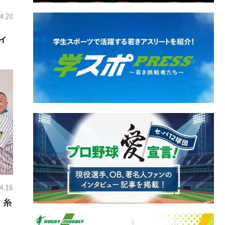
4.20
ィ
4.16
・糸