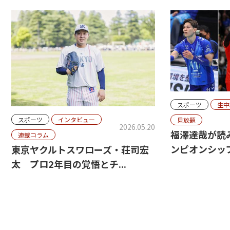
スポーツ
生中
スポーツ
インタビュー
見放題
2026.05.20
福澤達哉が読
連載コラム
ンピオンシップ
東京ヤクルトスワローズ・荘司宏
太 プロ2年目の覚悟とチ...