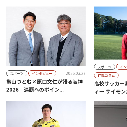
スポーツ
イン
2026.03.27
スポーツ
インタビュー
連載コラム
亀山つとむ×原口文仁が語る阪神
高校サッカー
2026 連覇へのポイン...
ィー サイモン友