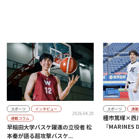
スポーツ
インタビュー
スポーツ
連載
2026.04.20
種市篤暉×西
連載コラム
『MARINES D
早稲田大学バスケ躍進の立役者 松
本秦が語る超攻撃バスケ...