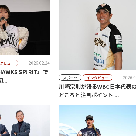
2026.02.24
タビュー
WKS SP!RIT』で
2026.0
スポーツ
インタビュー
..
川﨑宗則が語るWBC日本代表
どころと注目ポイント ...