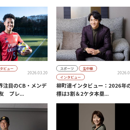
タビュー
スポーツ
生中継
2026.03.20
2026.0
インタビュー
界注目のCB・メンデ
柳町達インタビュー：2026年
 プレ...
標は3割＆2ケタ本塁...