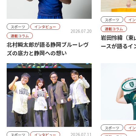
スポーツ
イン
スポーツ
インタビュー
連載コラム
2026.07.20
連載コラム
岩田怜緯（東
北村瞬太郎が語る静岡ブルーレヴ
ースが語るイン
ズの底力と静岡への想い
スポーツ
イン
2026.07.11
スポーツ
インタビュー