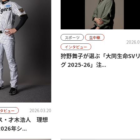
スポーツ
生中継
2026.0
インタビュー
狩野舞子が選ぶ「大同生命SV
グ 2025-26」注...
2026.03.20
タビュー
ス・才木浩人 理想
26年シ...