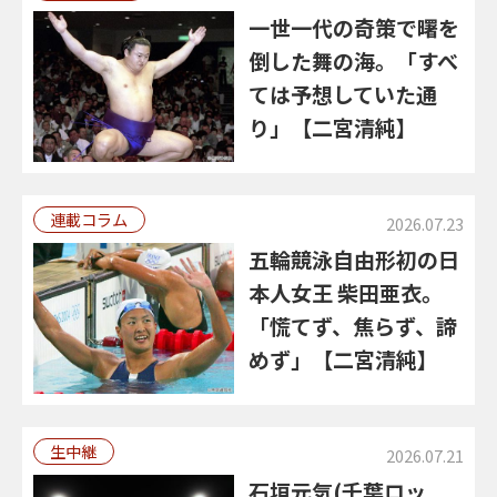
一世一代の奇策で曙を
倒した舞の海。「すべ
ては予想していた通
り」【二宮清純】
連載コラム
2026.07.23
五輪競泳自由形初の日
本人女王 柴田亜衣。
「慌てず、焦らず、諦
めず」【二宮清純】
生中継
2026.07.21
石垣元気(千葉ロッ