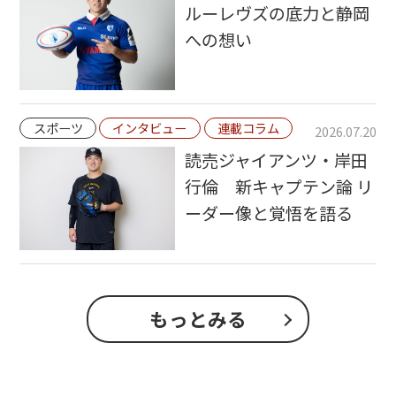
ルーレヴズの底力と静岡
への想い
スポーツ
インタビュー
連載コラム
2026.07.20
読売ジャイアンツ・岸田
行倫 新キャプテン論 リ
ーダー像と覚悟を語る
もっとみる