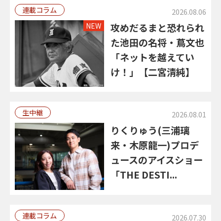
連載コラム
2026.08.06
NEW
攻めだるまと恐れられ
た池田の名将・蔦文也
「ネットを越えてい
け！」【二宮清純】
生中継
2026.08.01
りくりゅう(三浦璃
来・木原龍一)プロデ
ュースのアイスショー
「THE DESTI...
連載コラム
2026.07.30