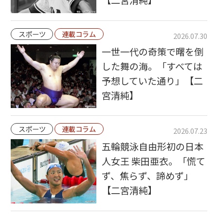
スポーツ
連載コラム
2026.07.30
一世一代の奇策で曙を倒
した舞の海。「すべては
予想していた通り」【二
宮清純】
スポーツ
連載コラム
2026.07.23
五輪競泳自由形初の日本
人女王 柴田亜衣。「慌て
ず、焦らず、諦めず」
【二宮清純】