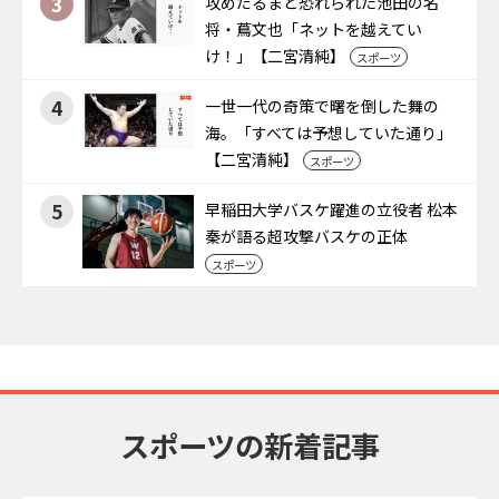
3
攻めだるまと恐れられた池田の名
将・蔦文也「ネットを越えてい
け！」【二宮清純】
スポーツ
4
一世一代の奇策で曙を倒した舞の
海。「すべては予想していた通り」
【二宮清純】
スポーツ
5
早稲田大学バスケ躍進の立役者 松本
秦が語る超攻撃バスケの正体
スポーツ
スポーツの新着記事