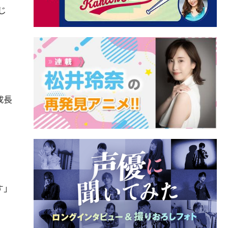
じ
成長
す」