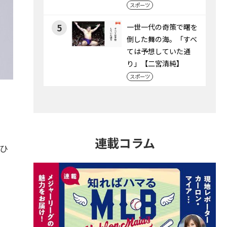
スポーツ
5
一世一代の奇策で曙を
倒した舞の海。「すべ
ては予想していた通
り」【二宮清純】
スポーツ
連載コラム
ひ