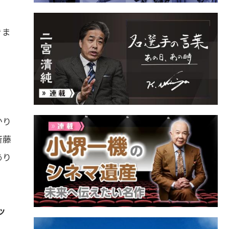
きま
かり
斎藤
あり
ッ