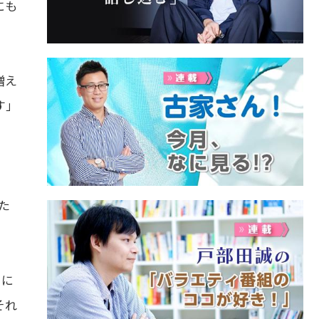
にも
増え
す」
た
ドに
それ