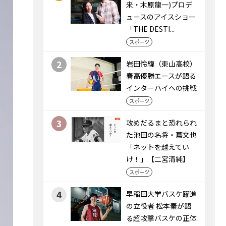
来・木原龍一)プロデ
ュースのアイスショー
「THE DESTI...
スポーツ
2
岩田怜緯（東山高校）
春高優勝エースが語る
インターハイへの挑戦
スポーツ
3
攻めだるまと恐れられ
た池田の名将・蔦文也
「ネットを越えてい
け！」【二宮清純】
スポーツ
4
早稲田大学バスケ躍進
の立役者 松本秦が語
る超攻撃バスケの正体