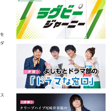
"を
イダ
ース