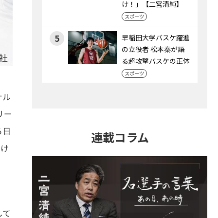
け！」【二宮清純】
スポーツ
5
早稲田大学バスケ躍進
の立役者 松本秦が語
る超攻撃バスケの正体
スポーツ
ナル
リー
る日
連載コラム
だけ
して