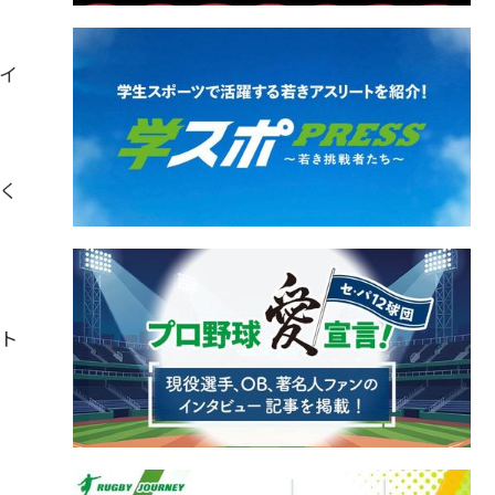
イ
く
ト