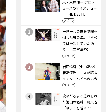
来・木原龍一)プロデ
ュースのアイスショー
「THE DESTI...
スポーツ
2
一世一代の奇策で曙を
倒した舞の海。「すべ
ては予想していた通
り」【二宮清純】
スポーツ
3
岩田怜緯（東山高校）
春高優勝エースが語る
インターハイへの挑戦
スポーツ
4
攻めだるまと恐れられ
た池田の名将・蔦文也
「ネットを越えてい