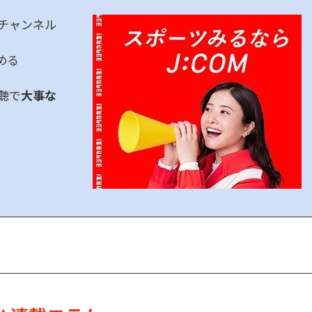
チャンネル
める
聴で
大事な