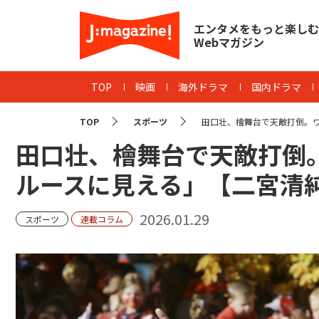
エンタメをもっと楽しむ
Webマガジン
TOP
映画
海外ドラマ
国内ドラマ
TOP
スポーツ
田口壮、檜舞台で天敵打倒。ワ
田口壮、檜舞台で天敵打倒
ルースに見える」【二宮清
2026.01.29
スポーツ
連載コラム