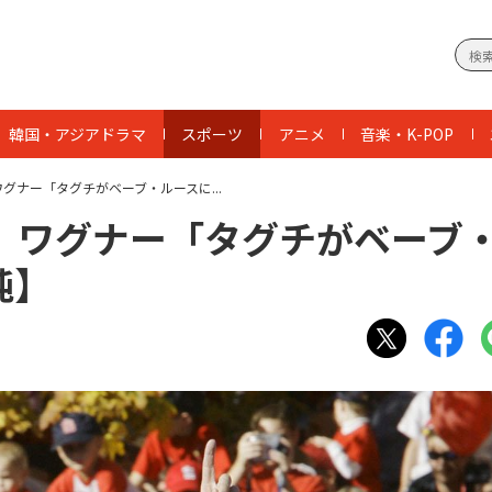
韓国・アジアドラマ
スポーツ
アニメ
音楽・K-POP
グナー「タグチがベーブ・ルースに...
。ワグナー「タグチがベーブ
純】