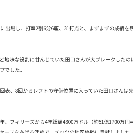
合に出場し、打率2割6分6厘、31打点と、まずまずの成績を
ど地味な役割に甘んじていた田口さんが大ブレークしたの
プでした。
9回表、8回からレフトの守備位置に入っていた田口さんは
フィリーズから4年総額4300万ドル（約51億1700万円
0セーブをあげる活躍で、メッツの地区優勝に貢献しました