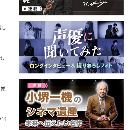
残し
は、
先頭
＝当
。