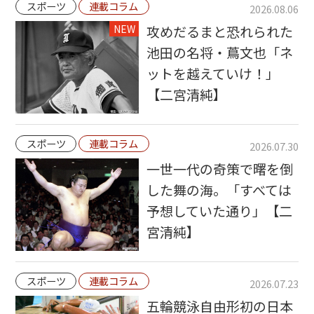
スポーツ
連載コラム
2026.08.06
NEW
攻めだるまと恐れられた
池田の名将・蔦文也「ネ
ットを越えていけ！」
【二宮清純】
スポーツ
連載コラム
2026.07.30
一世一代の奇策で曙を倒
した舞の海。「すべては
予想していた通り」【二
宮清純】
スポーツ
連載コラム
2026.07.23
五輪競泳自由形初の日本