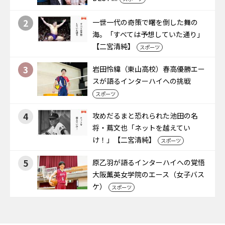
2
一世一代の奇策で曙を倒した舞の
海。「すべては予想していた通り」
【二宮清純】
スポーツ
3
岩田怜緯（東山高校）春高優勝エー
スが語るインターハイへの挑戦
スポーツ
4
攻めだるまと恐れられた池田の名
将・蔦文也「ネットを越えてい
け！」【二宮清純】
スポーツ
5
原乙羽が語るインターハイへの覚悟
大阪薫英女学院のエース（女子バス
ケ）
スポーツ