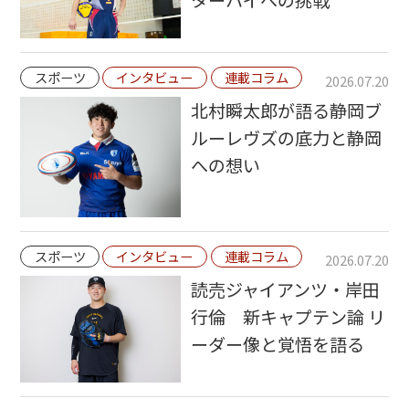
スポーツ
インタビュー
連載コラム
2026.07.20
北村瞬太郎が語る静岡ブ
ルーレヴズの底力と静岡
への想い
スポーツ
インタビュー
連載コラム
2026.07.20
読売ジャイアンツ・岸田
行倫 新キャプテン論 リ
ーダー像と覚悟を語る