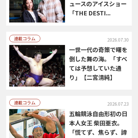
ュースのアイスショー
「THE DESTI...
連載コラム
2026.07.30
一世一代の奇策で曙を
倒した舞の海。「すべ
ては予想していた通
り」【二宮清純】
連載コラム
2026.07.23
五輪競泳自由形初の日
本人女王 柴田亜衣。
「慌てず、焦らず、諦