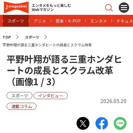
エンタメをもっと楽しむ
Webマガジン
スポーツ
アニメ
音楽・K-POP
エンタメ
ドキュメ
TOP
スポーツ
平野叶翔が語る三重ホンダヒートの成長とスクラム改革
平野叶翔が語る三重ホンダヒ
ートの成長とスクラム改革
（画像
1
/
3
）
スポーツ
インタビュー
2026.05.20
連載コラム