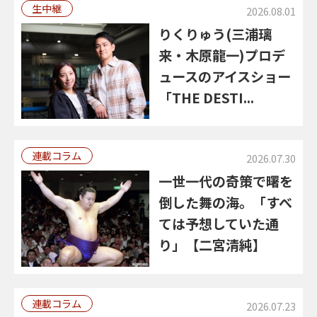
生中継
2026.08.01
りくりゅう(三浦璃
来・木原龍一)プロデ
ュースのアイスショー
「THE DESTI...
連載コラム
2026.07.30
一世一代の奇策で曙を
倒した舞の海。「すべ
ては予想していた通
り」【二宮清純】
連載コラム
2026.07.23