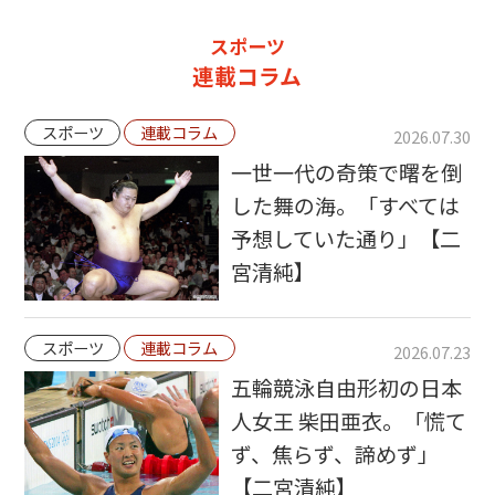
スポーツ
連載コラム
スポーツ
連載コラム
2026.07.30
一世一代の奇策で曙を倒
した舞の海。「すべては
予想していた通り」【二
宮清純】
スポーツ
連載コラム
2026.07.23
五輪競泳自由形初の日本
人女王 柴田亜衣。「慌て
ず、焦らず、諦めず」
【二宮清純】