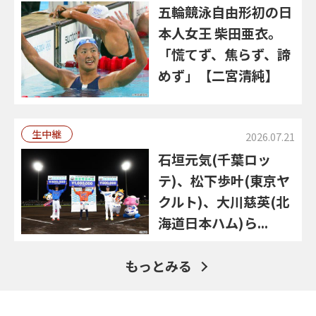
五輪競泳自由形初の日
本人女王 柴田亜衣。
「慌てず、焦らず、諦
めず」【二宮清純】
生中継
2026.07.21
石垣元気(千葉ロッ
テ)、松下歩叶(東京ヤ
クルト)、大川慈英(北
海道日本ハム)ら...
もっとみる