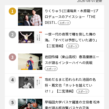
2026-08-07更新
1
りくりゅう(三浦璃来・木原龍一)プ
ロデュースのアイスショー「THE
DESTI...
スポーツ
2
一世一代の奇策で曙を倒した舞の
海。「すべては予想していた通り」
【二宮清純】
スポーツ
3
岩田怜緯（東山高校）春高優勝エー
スが語るインターハイへの挑戦
スポーツ
4
攻めだるまと恐れられた池田の名
将・蔦文也「ネットを越えてい
け！」【二宮清純】
スポーツ
5
早稲田大学バスケ躍進の立役者 松本
秦が語る超攻撃バスケの正体