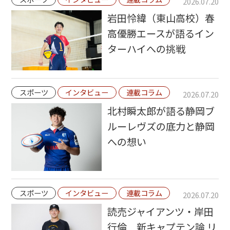
2026.07.20
岩田怜緯（東山高校）春
高優勝エースが語るイン
ターハイへの挑戦
スポーツ
インタビュー
連載コラム
2026.07.20
北村瞬太郎が語る静岡ブ
ルーレヴズの底力と静岡
への想い
スポーツ
インタビュー
連載コラム
2026.07.20
読売ジャイアンツ・岸田
行倫 新キャプテン論 リ