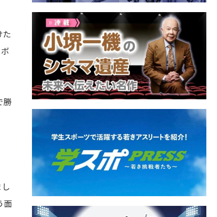
けた
にボ
で勝
まし
う面