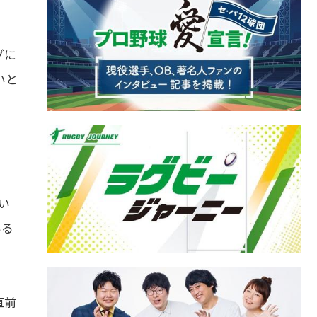
グに
いと
い
いる
直前