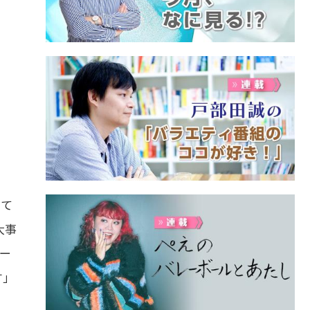
じて
大事
ー
す」