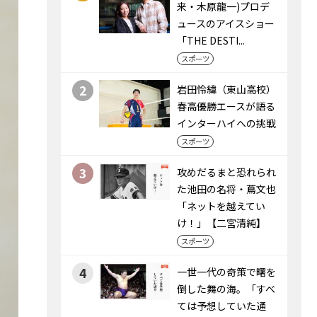
来・木原龍一)プロデ
ュースのアイスショー
「THE DESTI...
スポーツ
2
岩田怜緯（東山高校）
春高優勝エースが語る
インターハイへの挑戦
スポーツ
3
攻めだるまと恐れられ
た池田の名将・蔦文也
「ネットを越えてい
け！」【二宮清純】
スポーツ
4
一世一代の奇策で曙を
倒した舞の海。「すべ
ては予想していた通