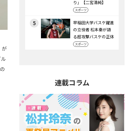
り」【二宮清純】
スポーツ
5
早稲田大学バスケ躍進
の立役者 松本秦が語
る超攻撃バスケの正体
スポーツ
」が
ブル
の
連載コラム