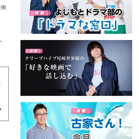
技術
、
ク