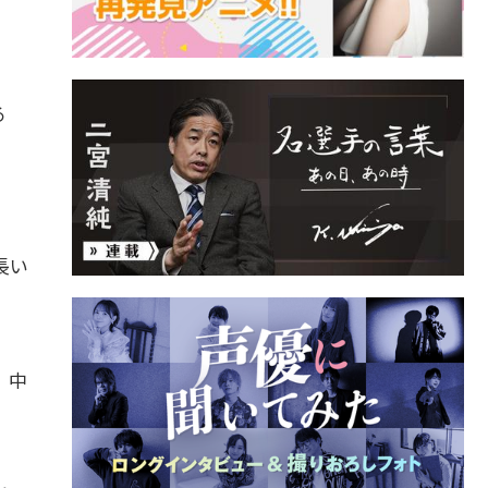
る
）
長い
、中