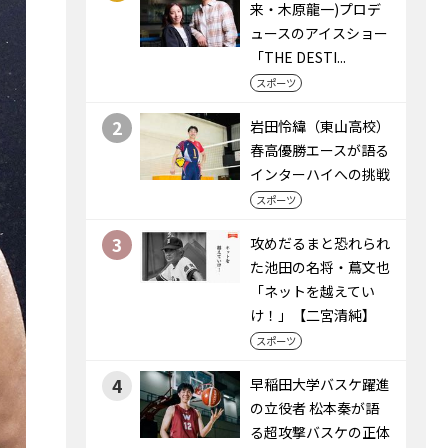
来・木原龍一)プロデ
ュースのアイスショー
「THE DESTI...
スポーツ
2
岩田怜緯（東山高校）
春高優勝エースが語る
インターハイへの挑戦
スポーツ
3
攻めだるまと恐れられ
た池田の名将・蔦文也
「ネットを越えてい
け！」【二宮清純】
スポーツ
4
早稲田大学バスケ躍進
の立役者 松本秦が語
る超攻撃バスケの正体