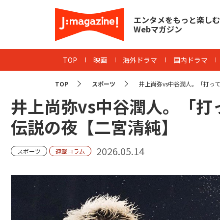
エンタメをもっと楽しむ
Webマガジン
TOP
映画
海外ドラマ
国内ドラマ
TOP
スポーツ
井上尚弥vs中谷潤人。「打って
井上尚弥vs中谷潤人。「
伝説の夜【二宮清純】
2026.05.14
スポーツ
連載コラム