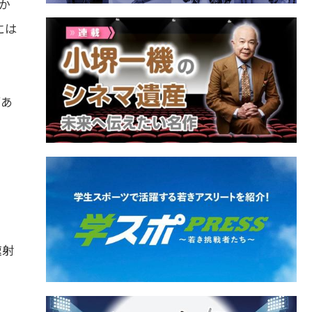
か
には
があ
速射