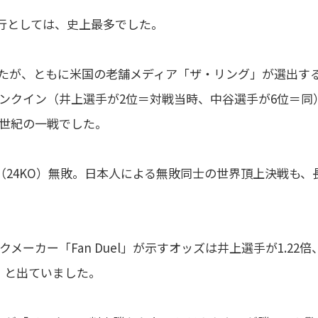
興行としては、史上最多でした。
たが、ともに米国の老舗メディア「ザ・リング」が選出す
ランクイン（井上選手が2位＝対戦当時、中谷選手が6位＝同
、世紀の一戦でした。
勝（24KO）無敗。日本人による無敗同士の世界頂上決戦も、
ーカー「Fan Duel」が示すオッズは井上選手が1.22倍
利」と出ていました。