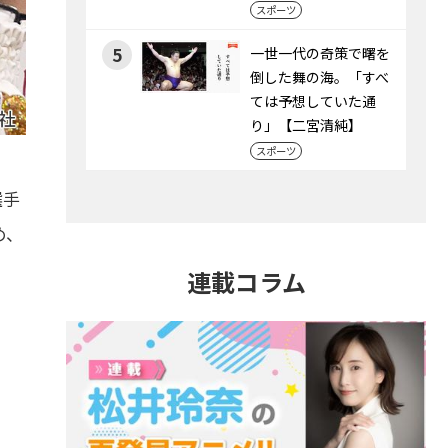
スポーツ
5
一世一代の奇策で曙を
倒した舞の海。「すべ
ては予想していた通
り」【二宮清純】
スポーツ
選手
め、
連載コラム