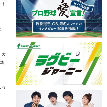
ート
で
・カ
戦
よう