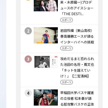
来・木原龍一)プロデ
ュースのアイスショー
「THE DESTI...
スポーツ
2
岩田怜緯（東山高校）
春高優勝エースが語る
インターハイへの挑戦
スポーツ
3
攻めだるまと恐れられ
た池田の名将・蔦文也
「ネットを越えてい
け！」【二宮清純】
スポーツ
4
早稲田大学バスケ躍進
の立役者 松本秦が語
る超攻撃バスケの正体