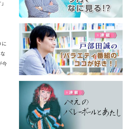
す」
りに
にな
が今