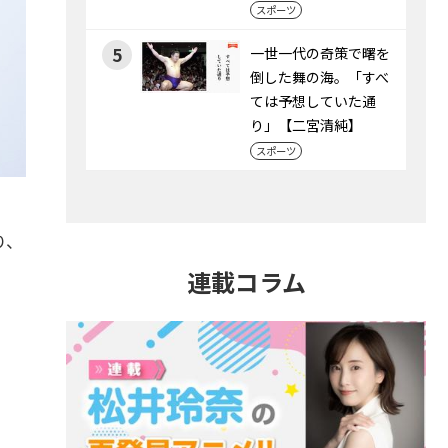
スポーツ
5
一世一代の奇策で曙を
倒した舞の海。「すべ
ては予想していた通
り」【二宮清純】
スポーツ
り、
連載コラム