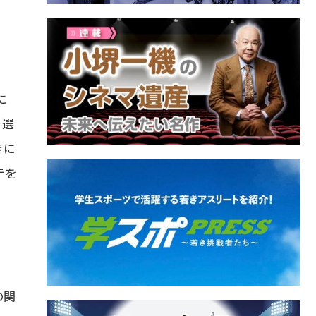
に
、選
きに
テを
の関