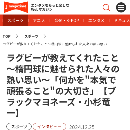
エンタメをもっと楽しむ
Webマガジン
スポーツ
アニメ
音楽・K-POP
エンタメ
ドキュメ
TOP
スポーツ
ラグビーが教えてくれたこと～楕円球に魅せられた人々の熱い思い...
ラグビーが教えてくれたこと
～楕円球に魅せられた人々の
熱い思い～「何かを"本気で
頑張ること"の大切さ」【ブ
ラックマヨネーズ・小杉竜
一】
2024.12.25
スポーツ
インタビュー