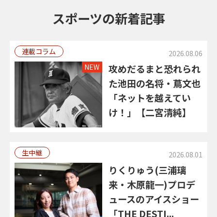
スポーツの新着記事
連載コラム
2026.08.06
NEW
攻めだるまと恐れられ
た池田の名将・蔦文也
「ネットを越えてい
け！」【二宮清純】
生中継
2026.08.01
りくりゅう(三浦璃
来・木原龍一)プロデ
ュースのアイスショー
「THE DESTI...