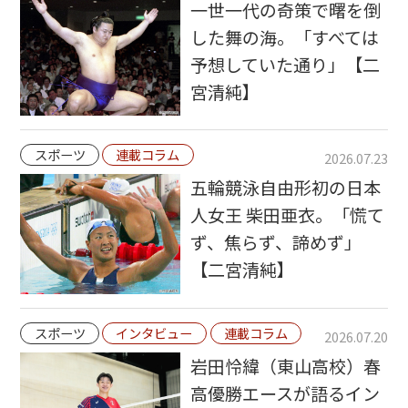
一世一代の奇策で曙を倒
した舞の海。「すべては
予想していた通り」【二
宮清純】
スポーツ
連載コラム
2026.07.23
五輪競泳自由形初の日本
人女王 柴田亜衣。「慌て
ず、焦らず、諦めず」
【二宮清純】
スポーツ
インタビュー
連載コラム
2026.07.20
岩田怜緯（東山高校）春
高優勝エースが語るイン