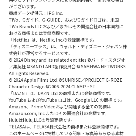
がございます。
番組データ提供元：IPG Inc.
TiVo、Gガイド、G-GUIDE、およびGガイドロゴは、米国
TiVo Brands LLCおよび／またはその関連会社の日本国内に
おける商標または登録商標です。
「Netflix」は、Netflix, Inc.の登録商標です。
「ディズニープラス」は、ウォルト・ディズニー・ジャパン株
式会社が運営するサービスです。
© 2024 Disney and its related entities ©バード・スタジオ
／集英社 ©SAND LAND製作委員会 © SAMHWA NETWORKS.
All rights Reserved.
© 2024 Apple Films Ltd. ©SUNRISE／PROJECT G-ROZE
Character Design ©2006-2024 CLAMP・ST
「DAZN」は、DAZN Ltd.の商標または登録商標です。
YouTube およびYouTube ロゴは、Google LLC の商標です。
Amazon、Prime Videoおよび関連する全ての商標は
Amazon.com, Inc.またはその関連会社の商標です。
HuluはHulu,LLCの登録商標です。
TELASAは、TELASA株式会社の商標または登録商標です。
このホームページに掲載している記事・写真等あらゆる素材