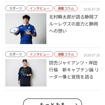
スポーツ
インタビュー
連載コラム
2026.07.20
北村瞬太郎が語る静岡ブ
ルーレヴズの底力と静岡
への想い
スポーツ
インタビュー
連載コラム
2026.07.20
読売ジャイアンツ・岸田
行倫 新キャプテン論 リ
ーダー像と覚悟を語る
もっとみる