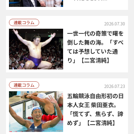
連載コラム
2026.07.30
一世一代の奇策で曙を
倒した舞の海。「すべ
ては予想していた通
り」【二宮清純】
連載コラム
2026.07.23
五輪競泳自由形初の日
本人女王 柴田亜衣。
「慌てず、焦らず、諦
めず」【二宮清純】