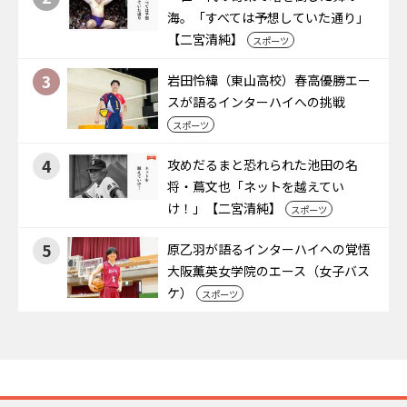
海。「すべては予想していた通り」
【二宮清純】
スポーツ
3
岩田怜緯（東山高校）春高優勝エー
スが語るインターハイへの挑戦
スポーツ
4
攻めだるまと恐れられた池田の名
将・蔦文也「ネットを越えてい
け！」【二宮清純】
スポーツ
5
原乙羽が語るインターハイへの覚悟
大阪薫英女学院のエース（女子バス
ケ）
スポーツ