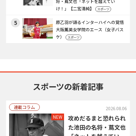
将・蔦文也「ネットを越えてい
け！」【二宮清純】
スポーツ
5
原乙羽が語るインターハイへの覚悟
大阪薫英女学院のエース（女子バス
ケ）
スポーツ
スポーツの新着記事
連載コラム
2026.08.06
NEW
攻めだるまと恐れられ
た池田の名将・蔦文也