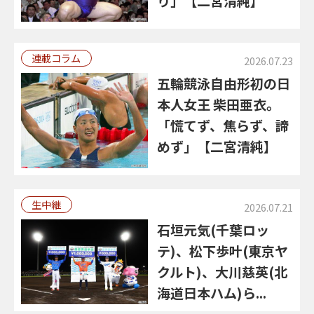
り」【二宮清純】
連載コラム
2026.07.23
五輪競泳自由形初の日
本人女王 柴田亜衣。
「慌てず、焦らず、諦
めず」【二宮清純】
生中継
2026.07.21
石垣元気(千葉ロッ
テ)、松下歩叶(東京ヤ
クルト)、大川慈英(北
海道日本ハム)ら...