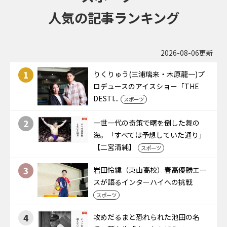
人気の記事ランキング
2026-08-06更新
1
りくりゅう(三浦璃来・木原龍一)プ
ロデュースのアイスショー「THE
DESTI...
スポーツ
2
一世一代の奇策で曙を倒した舞の
海。「すべては予想していた通り」
【二宮清純】
スポーツ
3
岩田怜緯（東山高校）春高優勝エー
スが語るインターハイへの挑戦
スポーツ
4
攻めだるまと恐れられた池田の名