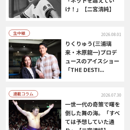
「ネットを越えてい
け！」【二宮清純】
生中継
2026.08.01
りくりゅう(三浦璃
来・木原龍一)プロデ
ュースのアイスショー
「THE DESTI...
連載コラム
2026.07.30
一世一代の奇策で曙を
倒した舞の海。「すべ
ては予想していた通