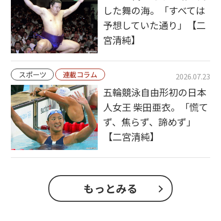
した舞の海。「すべては
予想していた通り」【二
宮清純】
スポーツ
連載コラム
2026.07.23
五輪競泳自由形初の日本
人女王 柴田亜衣。「慌て
ず、焦らず、諦めず」
【二宮清純】
もっとみる