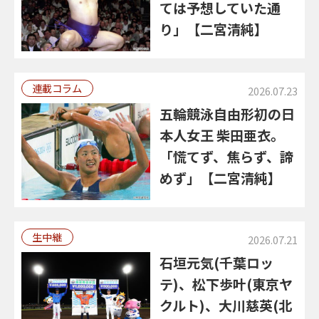
ては予想していた通
り」【二宮清純】
連載コラム
2026.07.23
五輪競泳自由形初の日
本人女王 柴田亜衣。
「慌てず、焦らず、諦
めず」【二宮清純】
生中継
2026.07.21
石垣元気(千葉ロッ
テ)、松下歩叶(東京ヤ
クルト)、大川慈英(北