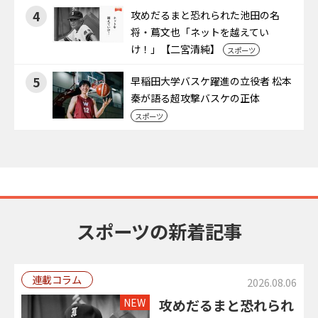
4
攻めだるまと恐れられた池田の名
将・蔦文也「ネットを越えてい
け！」【二宮清純】
スポーツ
5
早稲田大学バスケ躍進の立役者 松本
秦が語る超攻撃バスケの正体
スポーツ
スポーツの新着記事
連載コラム
2026.08.06
NEW
攻めだるまと恐れられ