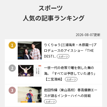
スポーツ
人気の記事ランキング
2026-08-07更新
1
りくりゅう(三浦璃来・木原龍一)プ
ロデュースのアイスショー「THE
DESTI...
スポーツ
2
一世一代の奇策で曙を倒した舞の
海。「すべては予想していた通り」
【二宮清純】
スポーツ
3
岩田怜緯（東山高校）春高優勝エー
スが語るインターハイへの挑戦
スポーツ