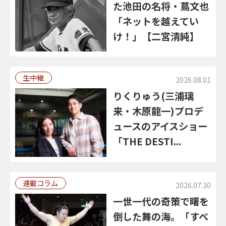
た池田の名将・蔦文也
「ネットを越えてい
け！」【二宮清純】
生中継
2026.08.01
りくりゅう(三浦璃
来・木原龍一)プロデ
ュースのアイスショー
「THE DESTI...
連載コラム
2026.07.30
一世一代の奇策で曙を
倒した舞の海。「すべ