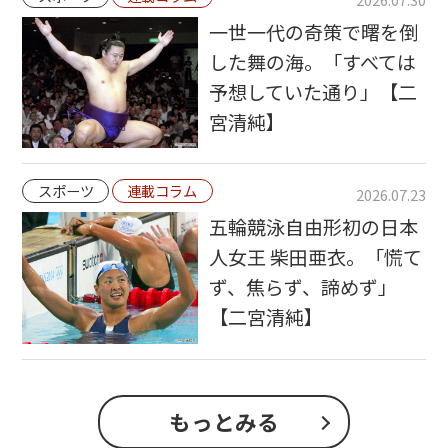
一世一代の奇策で曙を倒
した舞の海。「すべては
予想していた通り」【二
宮清純】
スポーツ
連載コラム
2026.07.23
五輪競泳自由形初の日本
人女王 柴田亜衣。「慌て
ず、焦らず、諦めず」
【二宮清純】
もっとみる