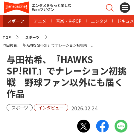
エンタメをもっと楽しむ
Webマガジン
スポーツ
アニメ
音楽・K-POP
エンタメ
ドキュメ
TOP
スポーツ
与田祐希、『HAWKS SP!RIT』でナレーション初挑戦 ...
与田祐希、『HAWKS
SP!RIT』でナレーション初挑
戦 野球ファン以外にも届く
作品
2026.02.24
スポーツ
インタビュー