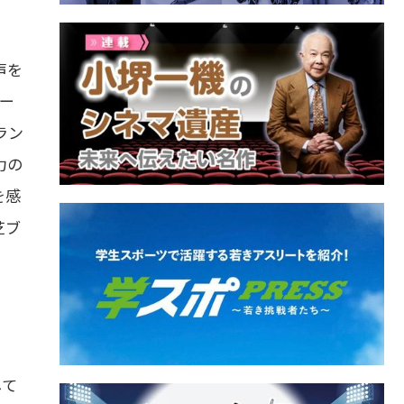
声を
ー
ラン
力の
を感
芝ブ
して