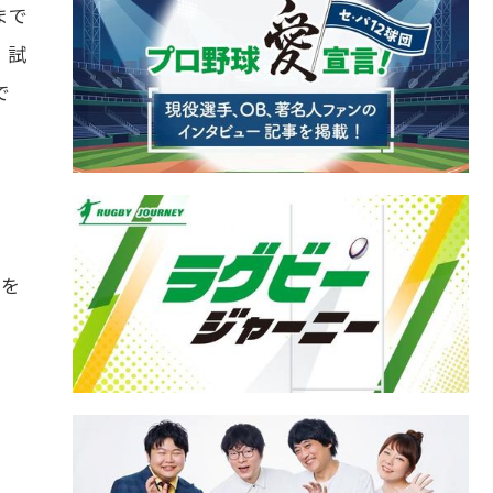
まで
、試
で
スを