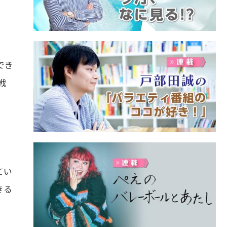
でき
戦
てい
きる