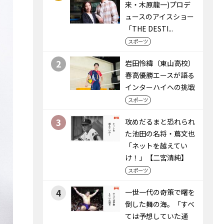
来・木原龍一)プロデ
ュースのアイスショー
「THE DESTI...
スポーツ
2
岩田怜緯（東山高校）
春高優勝エースが語る
インターハイへの挑戦
スポーツ
3
攻めだるまと恐れられ
た池田の名将・蔦文也
「ネットを越えてい
け！」【二宮清純】
スポーツ
4
一世一代の奇策で曙を
倒した舞の海。「すべ
ては予想していた通