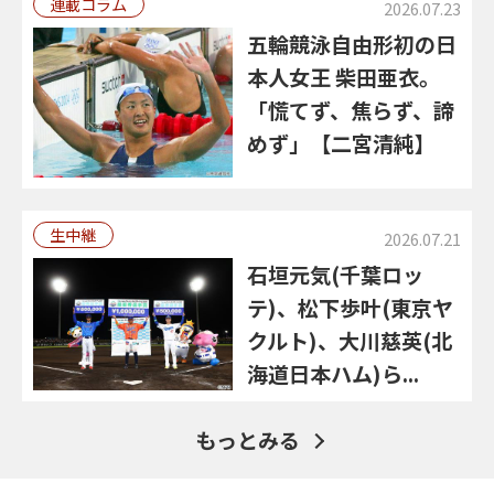
連載コラム
2026.07.23
五輪競泳自由形初の日
本人女王 柴田亜衣。
「慌てず、焦らず、諦
めず」【二宮清純】
生中継
2026.07.21
石垣元気(千葉ロッ
テ)、松下歩叶(東京ヤ
クルト)、大川慈英(北
海道日本ハム)ら...
もっとみる