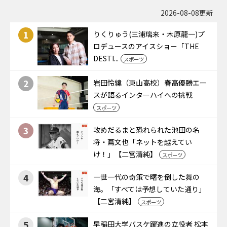
2026-08-08更新
1
りくりゅう(三浦璃来・木原龍一)プ
ロデュースのアイスショー「THE
DESTI...
スポーツ
2
岩田怜緯（東山高校）春高優勝エー
スが語るインターハイへの挑戦
スポーツ
3
攻めだるまと恐れられた池田の名
将・蔦文也「ネットを越えてい
け！」【二宮清純】
スポーツ
4
一世一代の奇策で曙を倒した舞の
海。「すべては予想していた通り」
【二宮清純】
スポーツ
5
早稲田大学バスケ躍進の立役者 松本