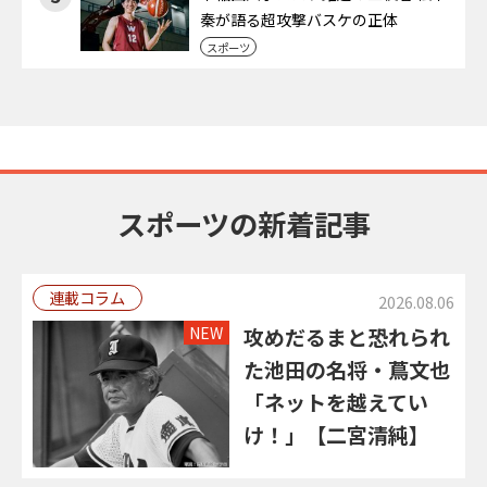
秦が語る超攻撃バスケの正体
スポーツ
スポーツの新着記事
連載コラム
2026.08.06
NEW
攻めだるまと恐れられ
た池田の名将・蔦文也
「ネットを越えてい
け！」【二宮清純】