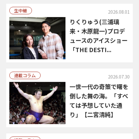
生中継
2026.08.01
りくりゅう(三浦璃
来・木原龍一)プロデ
ュースのアイスショー
「THE DESTI...
連載コラム
2026.07.30
一世一代の奇策で曙を
倒した舞の海。「すべ
ては予想していた通
り」【二宮清純】