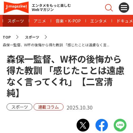
エンタメをもっと楽しむ
Webマガジン
スポーツ
アニメ
音楽・K-POP
エンタメ
ドキュメ
TOP
スポーツ
森保一監督、W杯の後悔から得た教訓 「感じたことは遠慮なく言...
森保一監督、W杯の後悔から
得た教訓 「感じたことは遠慮
なく言ってくれ」【二宮清
純】
2025.10.30
スポーツ
連載コラム