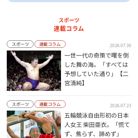
スポーツ
連載コラム
スポーツ
連載コラム
2026.07.30
一世一代の奇策で曙を倒
した舞の海。「すべては
予想していた通り」【二
宮清純】
スポーツ
連載コラム
2026.07.23
五輪競泳自由形初の日本
人女王 柴田亜衣。「慌て
ず、焦らず、諦めず」