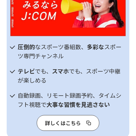
圧倒的
なスポーツ番組数、
多彩な
スポー
ツ専門チャンネル
テレビ
でも、
スマホ
でも、スポーツ中継
が楽しめる
自動録画、リモート録画予約、タイムシ
フト視聴で
大事な習慣を見逃さない
詳しくはこちら