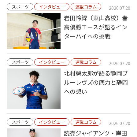
スポーツ
インタビュー
連載コラム
2026.07.20
岩田怜緯（東山高校）春
高優勝エースが語るイン
ターハイへの挑戦
スポーツ
インタビュー
連載コラム
2026.07.20
北村瞬太郎が語る静岡ブ
ルーレヴズの底力と静岡
への想い
スポーツ
インタビュー
連載コラム
2026.07.20
読売ジャイアンツ・岸田