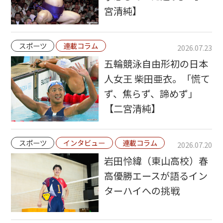
宮清純】
スポーツ
連載コラム
2026.07.23
五輪競泳自由形初の日本
人女王 柴田亜衣。「慌て
ず、焦らず、諦めず」
【二宮清純】
スポーツ
インタビュー
連載コラム
2026.07.20
岩田怜緯（東山高校）春
高優勝エースが語るイン
ターハイへの挑戦