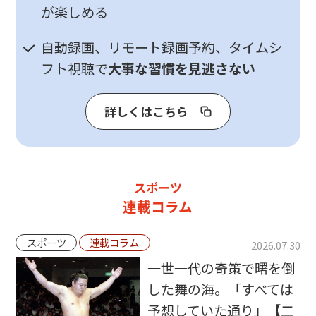
が楽しめる
自動録画、リモート録画予約、タイムシ
フト視聴で
大事な習慣を見逃さない
詳しくはこちら
スポーツ
連載コラム
スポーツ
連載コラム
2026.07.30
一世一代の奇策で曙を倒
した舞の海。「すべては
予想していた通り」【二