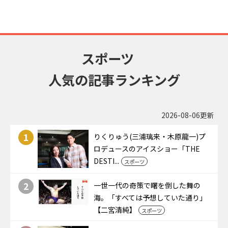
スポーツ
人気の記事ランキング
2026-08-06更新
1
りくりゅう(三浦璃来・木原龍一)プ
ロデュースのアイスショー「THE
DESTI...
スポーツ
2
一世一代の奇策で曙を倒した舞の
海。「すべては予想していた通り」
【二宮清純】
スポーツ