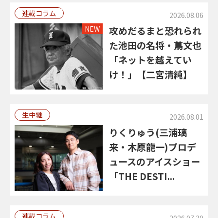
連載コラム
2026.08.06
NEW
攻めだるまと恐れられ
た池田の名将・蔦文也
「ネットを越えてい
け！」【二宮清純】
生中継
2026.08.01
りくりゅう(三浦璃
来・木原龍一)プロデ
ュースのアイスショー
「THE DESTI...
連載コラム
2026.07.30