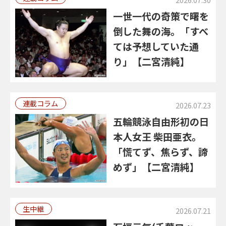
一世一代の奇策で曙を
倒した舞の海。「すべ
ては予想していた通
り」【二宮清純】
連載コラム
2026.07.23
五輪競泳自由形初の日
本人女王 柴田亜衣。
「慌てず、焦らず、諦
めず」【二宮清純】
生中継
2026.07.21