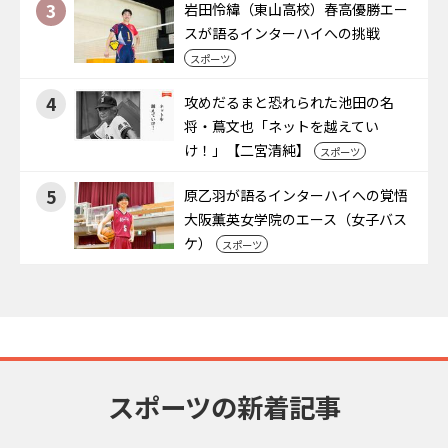
3
岩田怜緯（東山高校）春高優勝エー
スが語るインターハイへの挑戦
スポーツ
4
攻めだるまと恐れられた池田の名
将・蔦文也「ネットを越えてい
け！」【二宮清純】
スポーツ
5
原乙羽が語るインターハイへの覚悟
大阪薫英女学院のエース（女子バス
ケ）
スポーツ
スポーツの新着記事