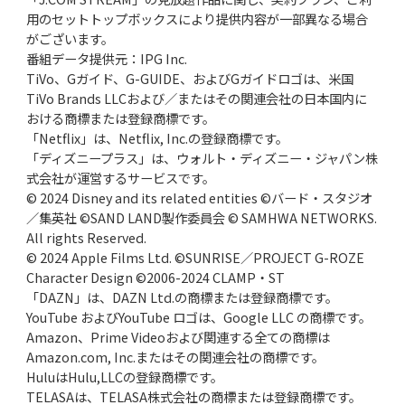
用のセットトップボックスにより提供内容が一部異なる場合
がございます。
番組データ提供元：IPG Inc.
TiVo、Gガイド、G-GUIDE、およびGガイドロゴは、米国
TiVo Brands LLCおよび／またはその関連会社の日本国内に
おける商標または登録商標です。
「Netflix」は、Netflix, Inc.の登録商標です。
「ディズニープラス」は、ウォルト・ディズニー・ジャパン株
式会社が運営するサービスです。
© 2024 Disney and its related entities ©バード・スタジオ
／集英社 ©SAND LAND製作委員会 © SAMHWA NETWORKS.
All rights Reserved.
© 2024 Apple Films Ltd. ©SUNRISE／PROJECT G-ROZE
Character Design ©2006-2024 CLAMP・ST
「DAZN」は、DAZN Ltd.の商標または登録商標です。
YouTube およびYouTube ロゴは、Google LLC の商標です。
Amazon、Prime Videoおよび関連する全ての商標は
Amazon.com, Inc.またはその関連会社の商標です。
HuluはHulu,LLCの登録商標です。
TELASAは、TELASA株式会社の商標または登録商標です。