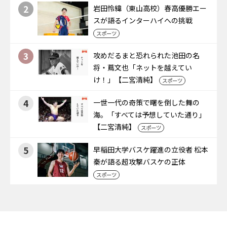
2
岩田怜緯（東山高校）春高優勝エー
スが語るインターハイへの挑戦
スポーツ
3
攻めだるまと恐れられた池田の名
将・蔦文也「ネットを越えてい
け！」【二宮清純】
スポーツ
4
一世一代の奇策で曙を倒した舞の
海。「すべては予想していた通り」
【二宮清純】
スポーツ
5
早稲田大学バスケ躍進の立役者 松本
秦が語る超攻撃バスケの正体
スポーツ