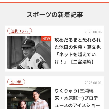
スポーツの新着記事
連載コラム
2026.08.06
NEW
攻めだるまと恐れられ
た池田の名将・蔦文也
「ネットを越えてい
け！」【二宮清純】
生中継
2026.08.01
りくりゅう(三浦璃
来・木原龍一)プロデ
ュースのアイスショー