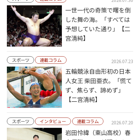
一世一代の奇策で曙を倒
した舞の海。「すべては
予想していた通り」【二
宮清純】
スポーツ
連載コラム
2026.07.23
五輪競泳自由形初の日本
人女王 柴田亜衣。「慌て
ず、焦らず、諦めず」
【二宮清純】
スポーツ
インタビュー
連載コラム
2026.07.20
岩田怜緯（東山高校）春