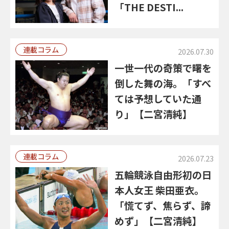
「THE DESTI...
連載コラム
2026.07.30
一世一代の奇策で曙を
倒した舞の海。「すべ
ては予想していた通
り」【二宮清純】
連載コラム
2026.07.23
五輪競泳自由形初の日
本人女王 柴田亜衣。
「慌てず、焦らず、諦
めず」【二宮清純】