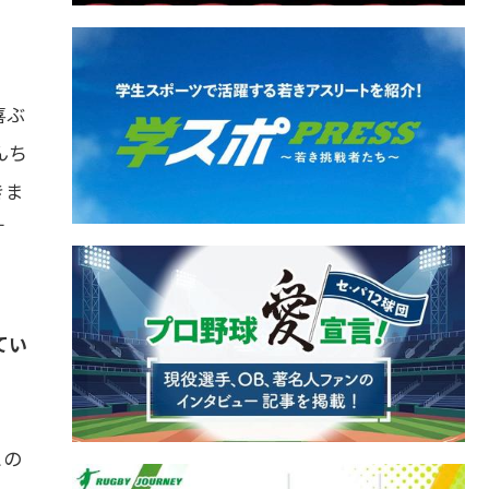
喜ぶ
んち
きま
す
てい
との