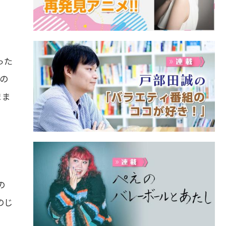
った
の
まま
の
のじ