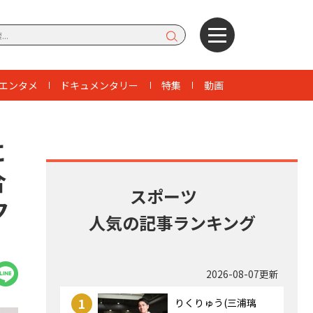
エンタメ
ドキュメンタリー
特集
動画
に
合
スポーツ
ク
人気の記事ランキング
2026-08-07更新
1
りくりゅう(三浦璃