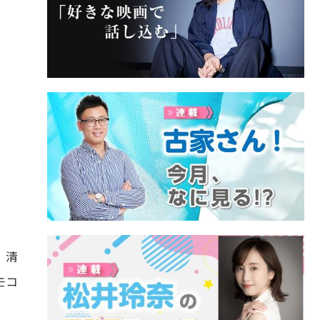
。清
モコ