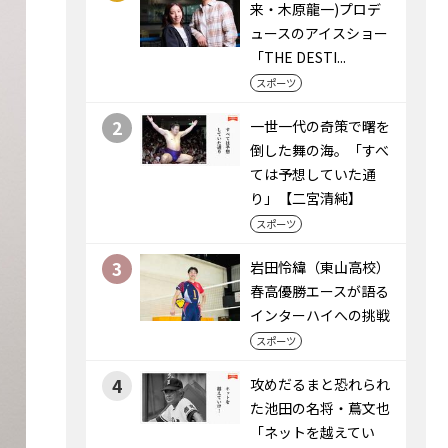
来・木原龍一)プロデ
ュースのアイスショー
「THE DESTI...
スポーツ
2
一世一代の奇策で曙を
倒した舞の海。「すべ
ては予想していた通
り」【二宮清純】
スポーツ
3
岩田怜緯（東山高校）
春高優勝エースが語る
インターハイへの挑戦
スポーツ
4
攻めだるまと恐れられ
た池田の名将・蔦文也
「ネットを越えてい