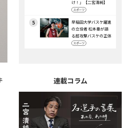
け！」【二宮清純】
スポーツ
5
早稲田大学バスケ躍進
の立役者 松本秦が語
る超攻撃バスケの正体
スポーツ
連載コラム
牛