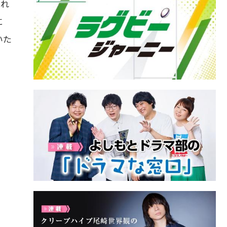
され
に
いた