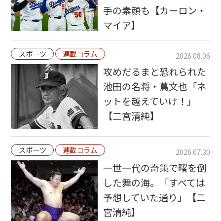
手の素顔も【カーロン・
マイア】
スポーツ
連載コラム
2026.08.06
攻めだるまと恐れられた
池田の名将・蔦文也「ネ
ットを越えていけ！」
【二宮清純】
スポーツ
連載コラム
2026.07.30
一世一代の奇策で曙を倒
した舞の海。「すべては
予想していた通り」【二
宮清純】