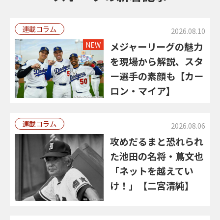
連載コラム
2026.08.10
NEW
メジャーリーグの魅力
を現場から解説、スタ
ー選手の素顔も【カー
ロン・マイア】
連載コラム
2026.08.06
攻めだるまと恐れられ
た池田の名将・蔦文也
「ネットを越えてい
け！」【二宮清純】