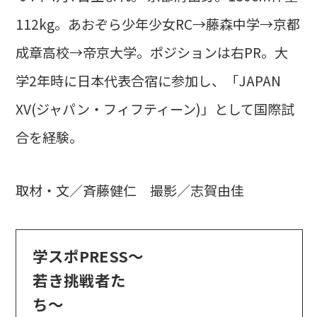
112kg。あおぞら少年少女RC→藤森中学→京都
成章高校→帝京大学。ポジションは右PR。大
学2年時に日本代表合宿に参加し、「JAPAN
XV(ジャパン・フィフティーン)」として国際試
合を経験。
取材・文／斉藤健仁 撮影／志賀由佳
学スポPRESS〜
若き挑戦者た
ち〜