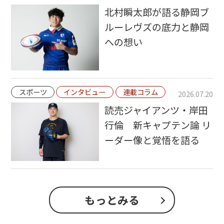
北村瞬太郎が語る静岡ブ
ルーレヴズの底力と静岡
への想い
スポーツ
インタビュー
連載コラム
2026.07.20
読売ジャイアンツ・岸田
行倫 新キャプテン論 リ
ーダー像と覚悟を語る
もっとみる