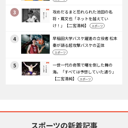
3
攻めだるまと恐れられた池田の名
将・蔦文也「ネットを越えてい
け！」【二宮清純】
スポーツ
4
早稲田大学バスケ躍進の立役者 松本
秦が語る超攻撃バスケの正体
スポーツ
5
一世一代の奇策で曙を倒した舞の
海。「すべては予想していた通り」
【二宮清純】
スポーツ
スポーツの新着記事