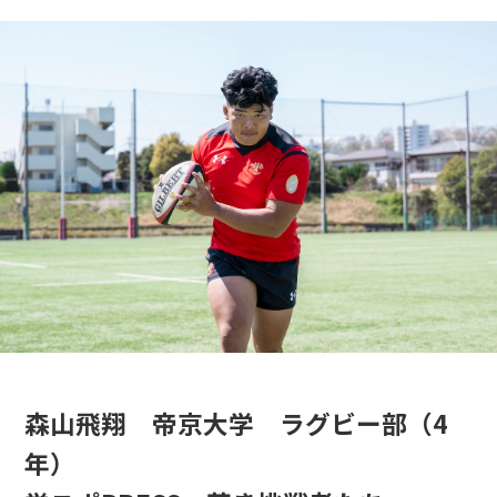
森山飛翔 帝京大学 ラグビー部（4
年）