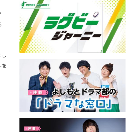
で
る
とし
ルを