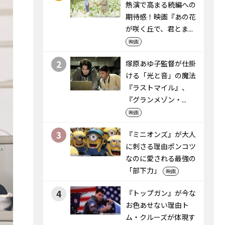
熱演で高まる続編への
期待感！映画『あの花
が咲く丘で、君とま...
映画
2
塚原あゆ子監督が仕掛
ける「光と音」の魔法
――『ラストマイル』、
『グランメゾン・...
映画
3
『ミニオンズ』が大人
に刺さる理由――ポンコツ
なのに愛される最強の
「部下力」
映画
4
『トップガン』が今な
お色あせない理由――ト
ム・クルーズが体現す