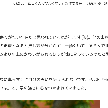
(C)2026『山口くんはワルくない』製作委員会 (C)斉木 優／
寄りがたい存在だと思われている気がします(笑)。他の事
の後輩となると接し方が分からず、一歩引いてしまうんで
るより年上にかわいがられるほうが性に合っているのだと
なに真っすぐに自分の思いを伝えられないです。私は回り
いな』と、皐の強さに心をつかまれていました」