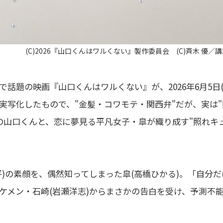
(C)2026『山口くんはワルくない』製作委員会 (C)斉木 優／
題の映画『山口くんはワルくない』が、2026年6月5日(
実写化したもので、"金髪・コワモテ・関西弁"だが、実は"
の山口くんと、恋に夢見る平凡女子・皐が織り成す"照れキ
)の素顔を、偶然知ってしまった皐(高橋ひかる)。「自分だ
ケメン・石崎(岩瀬洋志)からまさかの告白を受け、予測不