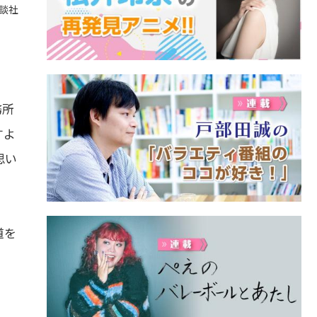
講談社
務所
すよ
思い
道を