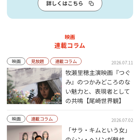
詳しくはこちら
映画
連載コラム
映画
見放題
連載コラム
2026.07.11
牧瀬里穂主演映画『つぐ
み』のつかみどころのな
い魅力と、表現者として
の共鳴【尾崎世界観】
映画
連載コラム
2026.07.02
「サラ・キムという女」
のシン・ヘソンが魅せ