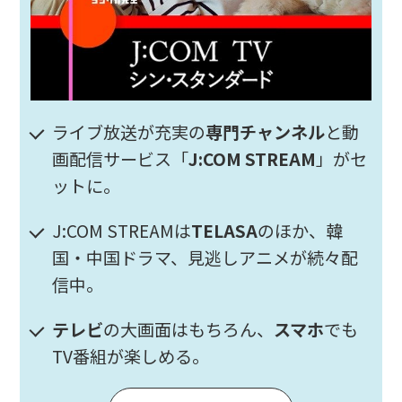
ライブ放送が充実の
専門チャンネル
と動
画配信サービス「
J:COM STREAM
」がセ
ットに。
J:COM STREAMは
TELASA
のほか、韓
国・中国ドラマ、見逃しアニメが続々配
信中。
テレビ
の大画面はもちろん、
スマホ
でも
TV番組が楽しめる。