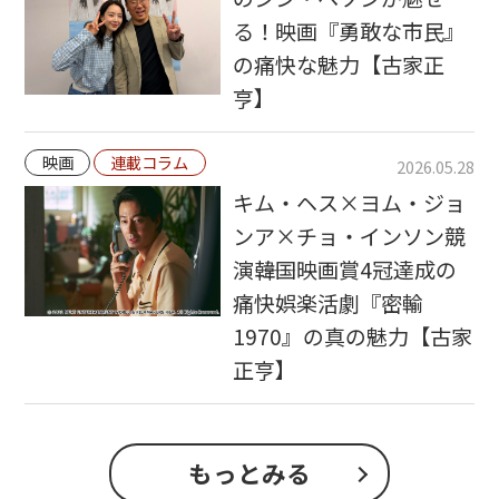
る！映画『勇敢な市民』
の痛快な魅力【古家正
亨】
映画
連載コラム
2026.05.28
キム・ヘス×ヨム・ジョ
ンア×チョ・インソン競
演――韓国映画賞4冠達成の
痛快娯楽活劇『密輸
1970』の真の魅力【古家
正亨】
もっとみる