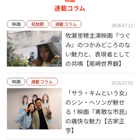
連載コラム
映画
見放題
連載コラム
2026.07.11
牧瀬里穂主演映画『つぐ
み』のつかみどころのな
い魅力と、表現者として
の共鳴【尾崎世界観】
映画
連載コラム
2026.07.02
「サラ・キムという女」
のシン・ヘソンが魅せ
る！映画『勇敢な市民』
の痛快な魅力【古家正
亨】