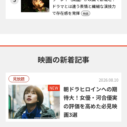
ドラマとは違う表情と繊細な演技力
で存在感を発揮
映画
映画の新着記事
見放題
2026.08.10
NEW
朝ドラヒロインへの期
待大！女優・河合優実
の評価を高めた必見映
画3選