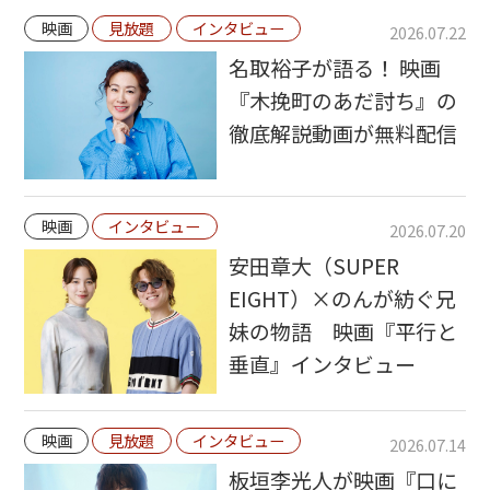
映画
見放題
インタビュー
2026.07.22
名取裕子が語る！ 映画
『木挽町のあだ討ち』の
徹底解説動画が無料配信
映画
インタビュー
2026.07.20
安田章大（SUPER
EIGHT）×のんが紡ぐ兄
妹の物語 映画『平行と
垂直』インタビュー
映画
見放題
インタビュー
2026.07.14
板垣李光人が映画『口に