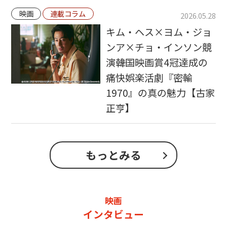
映画
連載コラム
2026.05.28
キム・ヘス×ヨム・ジョ
ンア×チョ・インソン競
演――韓国映画賞4冠達成の
痛快娯楽活劇『密輸
1970』の真の魅力【古家
正亨】
もっとみる
映画
インタビュー