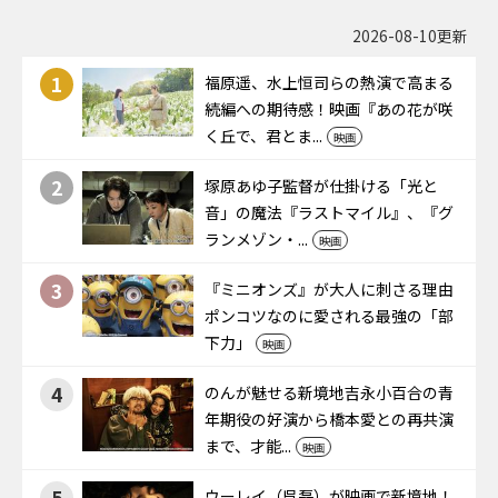
2026-08-10更新
1
福原遥、水上恒司らの熱演で高まる
続編への期待感！映画『あの花が咲
く丘で、君とま...
映画
2
塚原あゆ子監督が仕掛ける「光と
音」の魔法――『ラストマイル』、『グ
ランメゾン・...
映画
3
『ミニオンズ』が大人に刺さる理由――
ポンコツなのに愛される最強の「部
下力」
映画
4
のんが魅せる新境地――吉永小百合の青
年期役の好演から橋本愛との再共演
まで、才能...
映画
5
ウーレイ（呉磊）が映画で新境地！