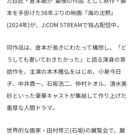
た巨匠・倉本聰が"最後の作品"として原作・脚
本を手掛けた36年ぶりの映画『海の沈黙』
(2024年)が、J:COM STREAMで独占配信中。
同作品は、倉本が長きにわたって構想し、「ど
うしても書いておきたかった」と語る渾身の意
欲作を、主演の本木雅弘をはじめ、小泉今日
子、中井貴一、石坂浩二、仲村トオル、清水美
砂といった豪華キャストが集結して作り上げた
重厚な人間ドラマ。
世界的な画家・田村修三(石坂)の展覧会で、展