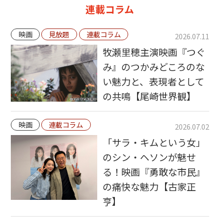
連載コラム
映画
見放題
連載コラム
2026.07.11
牧瀬里穂主演映画『つぐ
み』のつかみどころのな
い魅力と、表現者として
の共鳴【尾崎世界観】
映画
連載コラム
2026.07.02
「サラ・キムという女」
のシン・ヘソンが魅せ
る！映画『勇敢な市民』
の痛快な魅力【古家正
亨】