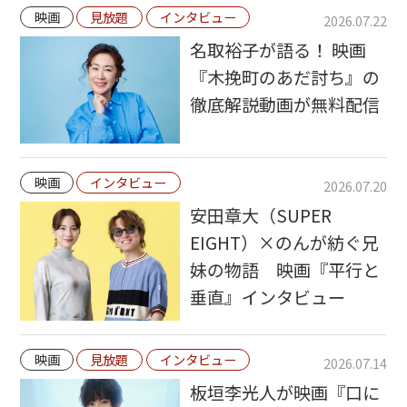
映画
見放題
インタビュー
2026.07.22
名取裕子が語る！ 映画
『木挽町のあだ討ち』の
徹底解説動画が無料配信
映画
インタビュー
2026.07.20
安田章大（SUPER
EIGHT）×のんが紡ぐ兄
妹の物語 映画『平行と
垂直』インタビュー
映画
見放題
インタビュー
2026.07.14
板垣李光人が映画『口に