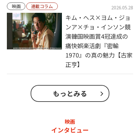
映画
連載コラム
2026.05.28
キム・ヘス×ヨム・ジョ
ンア×チョ・インソン競
演――韓国映画賞4冠達成の
痛快娯楽活劇『密輸
1970』の真の魅力【古家
正亨】
もっとみる
映画
インタビュー