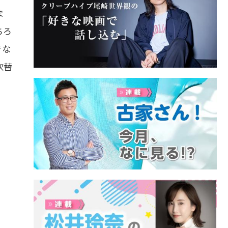
ま
ちろ
きな
吹替