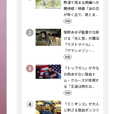
熱演で高まる続編への
期待感！映画『あの花
が咲く丘で、君とま...
映画
2
塚原あゆ子監督が仕掛
ける「光と音」の魔法
――『ラストマイル』、
『グランメゾン・...
映画
3
『トップガン』が今な
お色あせない理由――ト
ム・クルーズが体現す
る「王道は照れな...
映画
4
『ミニオンズ』が大人
に刺さる理由――ポンコツ