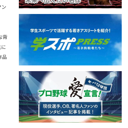
マン
。
な背
生に
作品