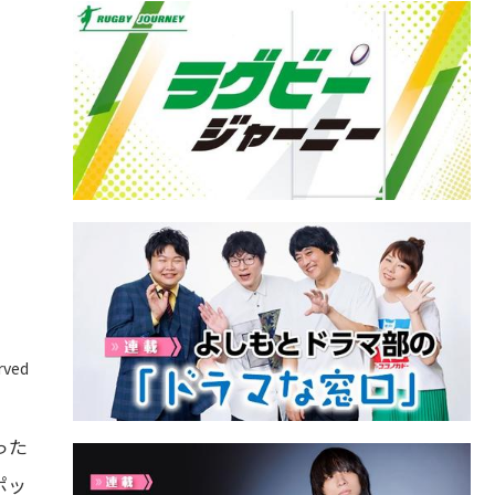
rved
った
ポッ