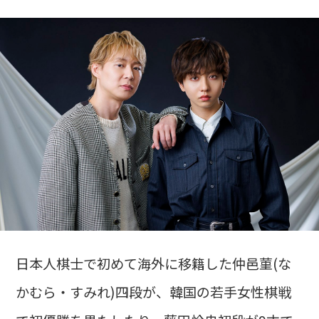
日本人棋士で初めて海外に移籍した仲邑菫(な
かむら・すみれ)四段が、韓国の若手女性棋戦