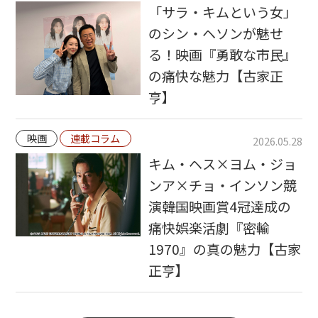
「サラ・キムという女」
のシン・ヘソンが魅せ
る！映画『勇敢な市民』
の痛快な魅力【古家正
亨】
映画
連載コラム
2026.05.28
キム・ヘス×ヨム・ジョ
ンア×チョ・インソン競
演――韓国映画賞4冠達成の
痛快娯楽活劇『密輸
1970』の真の魅力【古家
正亨】