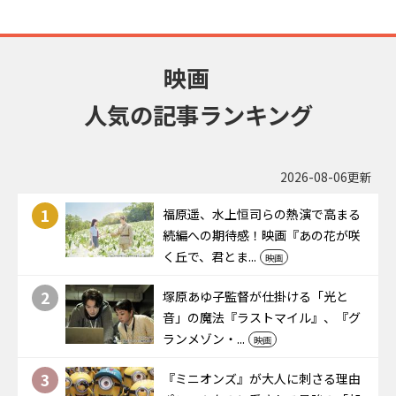
映画
人気の記事ランキング
2026-08-06更新
1
福原遥、水上恒司らの熱演で高まる
続編への期待感！映画『あの花が咲
く丘で、君とま...
映画
2
塚原あゆ子監督が仕掛ける「光と
音」の魔法――『ラストマイル』、『グ
ランメゾン・...
映画
3
『ミニオンズ』が大人に刺さる理由――