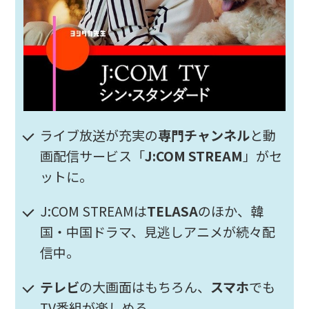
ライブ放送が充実の
専門チャンネル
と動
画配信サービス「
J:COM STREAM
」がセ
ットに。
J:COM STREAMは
TELASA
のほか、韓
国・中国ドラマ、見逃しアニメが続々配
信中。
テレビ
の大画面はもちろん、
スマホ
でも
TV番組が楽しめる。