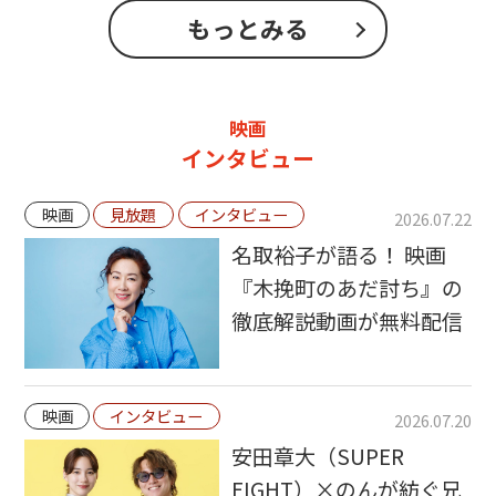
もっとみる
映画
インタビュー
映画
見放題
インタビュー
2026.07.22
名取裕子が語る！ 映画
『木挽町のあだ討ち』の
徹底解説動画が無料配信
映画
インタビュー
2026.07.20
安田章大（SUPER
EIGHT）×のんが紡ぐ兄