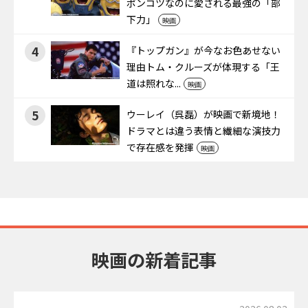
ポンコツなのに愛される最強の「部
下力」
映画
4
『トップガン』が今なお色あせない
理由――トム・クルーズが体現する「王
道は照れな...
映画
5
ウーレイ（呉磊）が映画で新境地！
ドラマとは違う表情と繊細な演技力
で存在感を発揮
映画
映画の新着記事