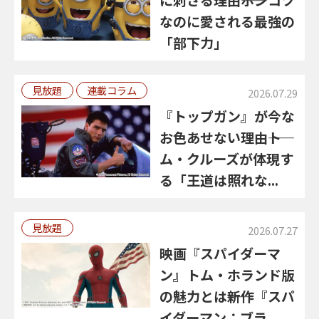
なのに愛される最強の
「部下力」
見放題
連載コラム
2026.07.29
『トップガン』が今な
お色あせない理由――ト
ム・クルーズが体現す
る「王道は照れな...
見放題
2026.07.27
映画『スパイダーマ
ン』トム・ホランド版
の魅力とは――新作『スパ
イダーマン：ブラ...