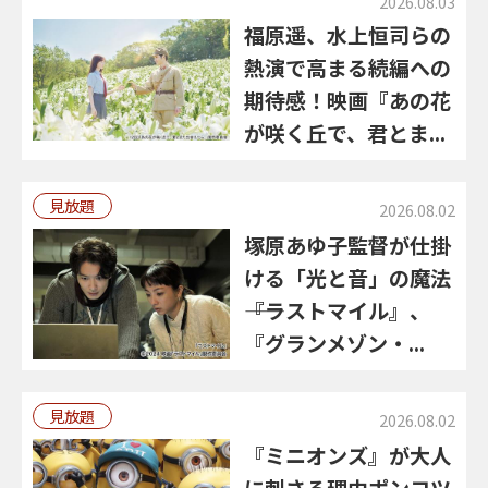
2026.08.03
福原遥、水上恒司らの
熱演で高まる続編への
期待感！映画『あの花
が咲く丘で、君とま...
見放題
2026.08.02
塚原あゆ子監督が仕掛
ける「光と音」の魔法
――『ラストマイル』、
『グランメゾン・...
見放題
2026.08.02
『ミニオンズ』が大人
に刺さる理由――ポンコツ