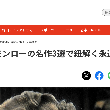
韓国・アジアドラマ
スポーツ
アニメ
音楽・K-POP
の名作3選で紐解く永遠のア...
モンローの名作3選で紐解く永