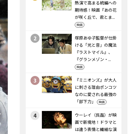
熱演で高まる続編への
期待感！映画『あの花
が咲く丘で、君とま...
映画
2
塚原あゆ子監督が仕掛
ける「光と音」の魔法
――『ラストマイル』、
『グランメゾン・...
映画
3
『ミニオンズ』が大人
に刺さる理由――ポンコツ
なのに愛される最強の
「部下力」
映画
4
ウーレイ（呉磊）が映
画で新境地！ドラマと
は違う表情と繊細な演