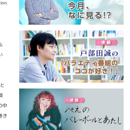
ion.
ル
い
と
偵
の中
巻き