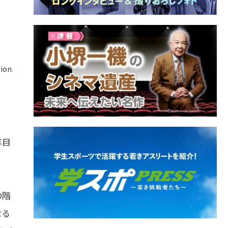
ion.
年目
の階
なる