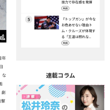
技力で存在感を発揮
映画
5
『トップガン』が今な
お色あせない理由――ト
ム・クルーズが体現す
る「王道は照れな...
映画
周年
目
連載コラム
』な
画
、劇
衝撃