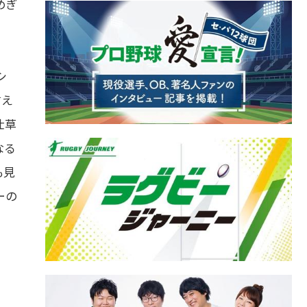
めぎ
シ
言え
仕草
なる
も見
ーの