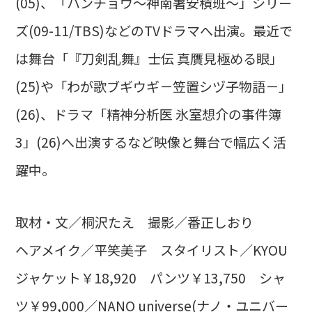
(05)、「ハンチョウ〜神南署安積班〜」シリー
ズ(09-11/TBS)などのTVドラマへ出演。最近で
は舞台「『刀剣乱舞』士伝 真贋見極める眼」
(25)や「わが歌ブギウギ－笠置シヅ子物語－」
(26)、ドラマ「精神分析医 氷室想介の事件簿
3」(26)へ出演するなど映像と舞台で幅広く活
躍中。
取材・文／桐沢たえ 撮影／番正しおり
ヘアメイク／平笑美子 スタイリスト／KYOU
ジャケット￥18,920 パンツ￥13,750 シャ
ツ￥99,000／NANO universe(ナノ・ユニバー