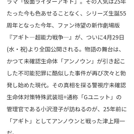
ラマ「仮面ライダーアギト」。その人気は25年
たった今も色あせることなく、シリーズ生誕55
周年となった今年、ファン待望の新作劇場版
『アギト―超能力戦争―』が、ついに4月29日
(水・祝)より全国公開される。物語の舞台は、
かつて未確認生命体「アンノウン」が引き起こ
した不可能犯罪に酷似した事件が再び次々と勃
発し始めた現代。その真相を探る警視庁未確認
生命体対策特殊武装班=通称「Gユニット」の
管理官である小沢澄子が訪ねるのが、25年前に
「アギト」としてアンノウンと戦った津上翔一
だ。