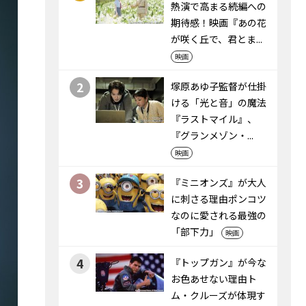
熱演で高まる続編への
期待感！映画『あの花
が咲く丘で、君とま...
映画
2
塚原あゆ子監督が仕掛
ける「光と音」の魔法
――『ラストマイル』、
『グランメゾン・...
映画
3
『ミニオンズ』が大人
に刺さる理由――ポンコツ
なのに愛される最強の
「部下力」
映画
4
『トップガン』が今な
お色あせない理由――ト
ム・クルーズが体現す