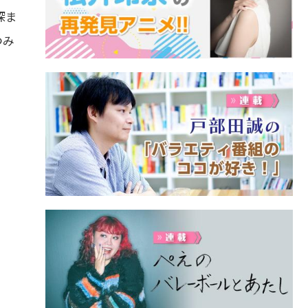
深ま
つみ