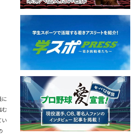
員に
臨む
てい
の