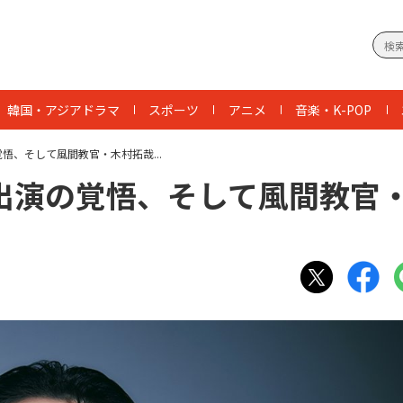
韓国・アジアドラマ
スポーツ
アニメ
音楽・K-POP
悟、そして風間教官・木村拓哉...
出演の覚悟、そして風間教官