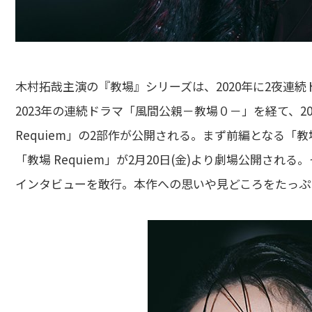
木村拓哉主演の『教場』シリーズは、2020年に2夜連
2023年の連続ドラマ「風間公親－教場０－」を経て、202
Requiem」の2部作が公開される。まず前編となる「教場 
「教場 Requiem」が2月20日(金)より劇場公開さ
インタビューを敢行。本作への思いや見どころをたっぷ