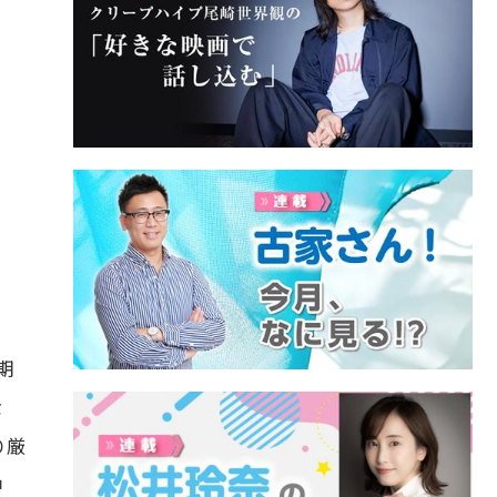
期
な
り厳
中