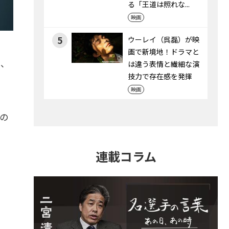
る「王道は照れな...
映画
5
ウーレイ（呉磊）が映
画で新境地！ドラマと
」、
は違う表情と繊細な演
技力で存在感を発揮
映画
への
連載コラム