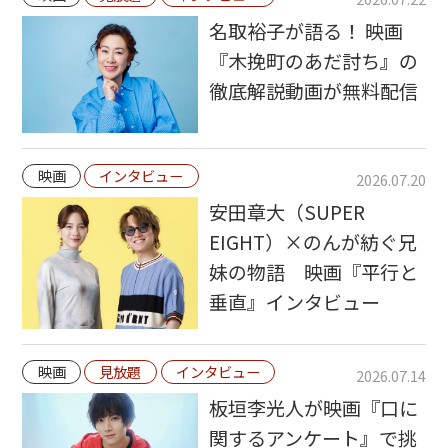
名取裕子が語る！ 映画
『木挽町のあだ討ち』の
徹底解説動画が無料配信
映画
インタビュー
2026.07.20
安田章大（SUPER
EIGHT）×のんが紡ぐ兄
妹の物語 映画『平行と
垂直』インタビュー
映画
見放題
インタビュー
2026.07.14
板垣李光人が映画『口に
関するアンケート』で挑