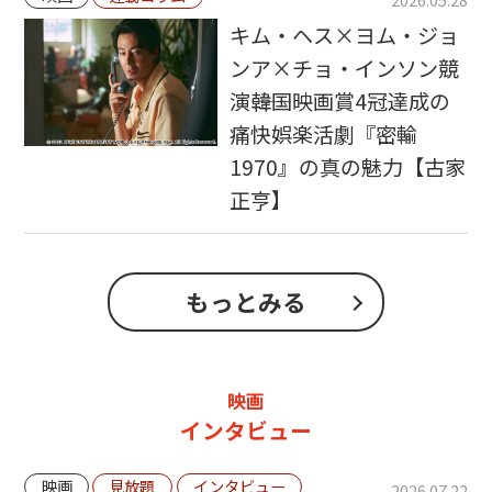
キム・ヘス×ヨム・ジョ
ンア×チョ・インソン競
演――韓国映画賞4冠達成の
痛快娯楽活劇『密輸
1970』の真の魅力【古家
正亨】
もっとみる
映画
インタビュー
映画
見放題
インタビュー
2026.07.22