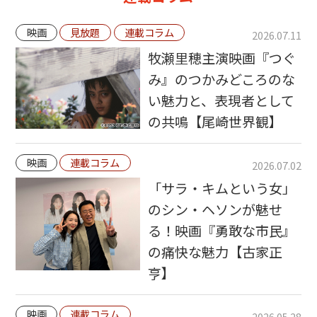
映画
見放題
連載コラム
2026.07.11
牧瀬里穂主演映画『つぐ
み』のつかみどころのな
い魅力と、表現者として
の共鳴【尾崎世界観】
映画
連載コラム
2026.07.02
「サラ・キムという女」
のシン・ヘソンが魅せ
る！映画『勇敢な市民』
の痛快な魅力【古家正
亨】
映画
連載コラム
2026.05.28