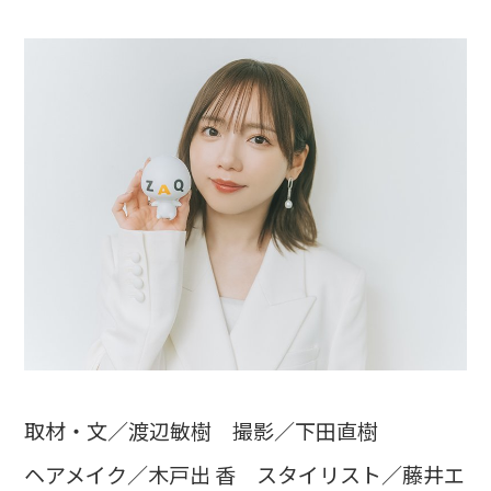
取材・文／渡辺敏樹 撮影／下田直樹
ヘアメイク／木戸出 香 スタイリスト／藤井エ