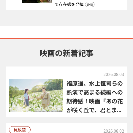
で存在感を発揮
映画
映画の新着記事
2026.08.03
福原遥、水上恒司らの
熱演で高まる続編への
期待感！映画『あの花
が咲く丘で、君とま...
見放題
2026.08.02