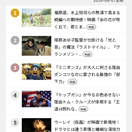
2026-08-07更新
1
福原遥、水上恒司らの熱演で高まる
続編への期待感！映画『あの花が咲
く丘で、君とま...
映画
2
塚原あゆ子監督が仕掛ける「光と
音」の魔法――『ラストマイル』、『グ
ランメゾン・...
映画
3
『ミニオンズ』が大人に刺さる理由――
ポンコツなのに愛される最強の「部
下力」
映画
4
『トップガン』が今なお色あせない
理由――トム・クルーズが体現する「王
道は照れな...
映画
5
ウーレイ（呉磊）が映画で新境地！
ドラマとは違う表情と繊細な演技力