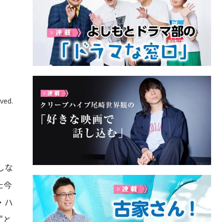
ved.
しな
た今
・ハ
"と