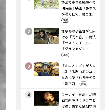
熱演で高まる続編への
期待感！映画『あの花
が咲く丘で、君とま...
映画
2
塚原あゆ子監督が仕掛
ける「光と音」の魔法
――『ラストマイル』、
『グランメゾン・...
映画
3
『ミニオンズ』が大人
に刺さる理由――ポンコツ
なのに愛される最強の
「部下力」
映画
4
ウーレイ（呉磊）が映
画で新境地！ドラマと
は違う表情と繊細な演