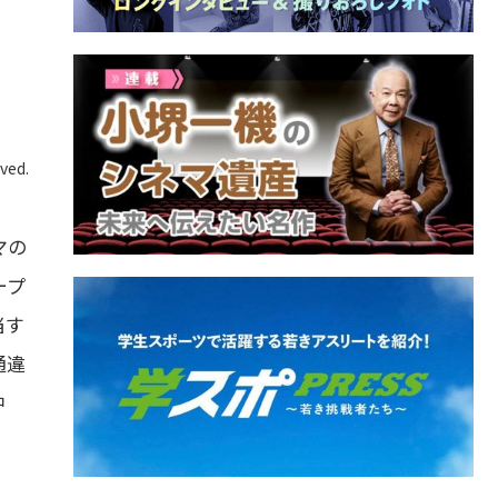
ved.
マの
ープ
当す
通違
中