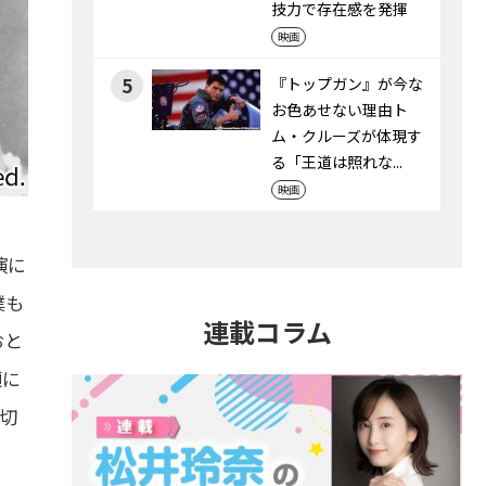
技力で存在感を発揮
映画
5
『トップガン』が今な
お色あせない理由――ト
ム・クルーズが体現す
る「王道は照れな...
映画
演に
僕も
連載コラム
おと
頃に
切