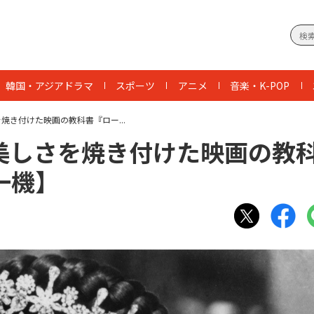
韓国・アジアドラマ
スポーツ
アニメ
音楽・K-POP
焼き付けた映画の教科書『ロー...
美しさを焼き付けた映画の教
一機】